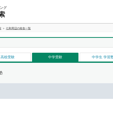
ング
索
索
七和周辺の校舎一覧
高校受験
中学受験
中学生 学習
塾