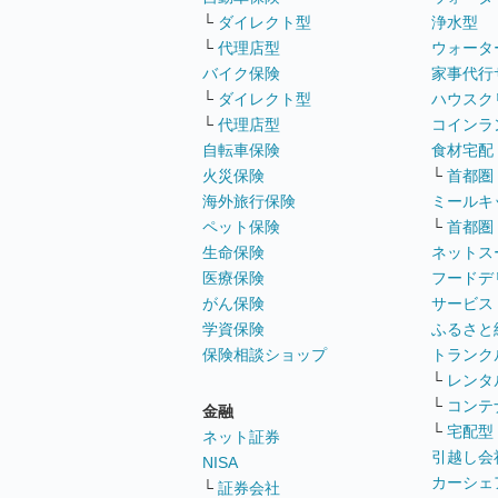
└
ダイレクト型
浄水型
└
代理店型
ウォータ
バイク保険
家事代行
└
ダイレクト型
ハウスク
└
代理店型
コインラ
自転車保険
食材宅配
火災保険
└
首都圏
海外旅行保険
ミールキ
ペット保険
└
首都圏
生命保険
ネットス
医療保険
フードデ
がん保険
サービス
学資保険
ふるさと
保険相談ショップ
トランク
└
レンタ
└
コンテ
金融
└
宅配型
ネット証券
引越し会
NISA
カーシェ
└
証券会社