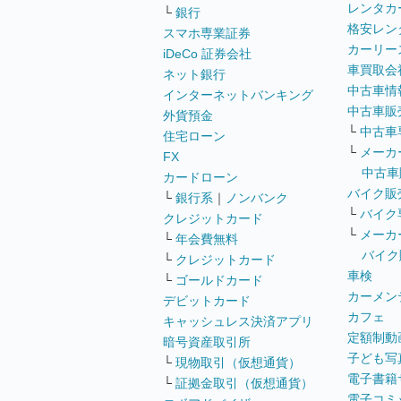
レンタカ
└
銀行
格安レン
スマホ専業証券
カーリー
iDeCo 証券会社
車買取会
ネット銀行
中古車情
インターネットバンキング
中古車販
外貨預金
└
中古車
住宅ローン
└
メーカ
FX
中古車
カードローン
バイク販
└
銀行系
｜
ノンバンク
└
バイク
クレジットカード
└
メーカ
└
年会費無料
バイク
└
クレジットカード
車検
└
ゴールドカード
カーメン
デビットカード
カフェ
キャッシュレス決済アプリ
定額制動
暗号資産取引所
子ども写
└
現物取引（仮想通貨）
電子書籍
└
証拠金取引（仮想通貨）
電子コミ