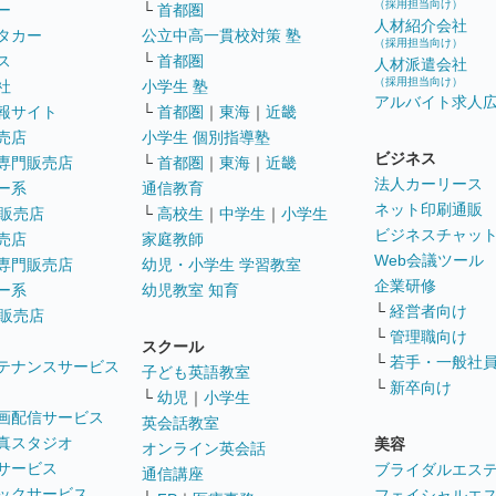
（採用担当向け）
ー
└
首都圏
人材紹介会社
タカー
公立中高一貫校対策 塾
（採用担当向け）
ス
└
首都圏
人材派遣会社
（採用担当向け）
社
小学生 塾
アルバイト求人
報サイト
└
首都圏
｜
東海
｜
近畿
売店
小学生 個別指導塾
ビジネス
専門販売店
└
首都圏
｜
東海
｜
近畿
法人カーリース
ー系
通信教育
ネット印刷通販
販売店
└
高校生
｜
中学生
｜
小学生
ビジネスチャッ
売店
家庭教師
Web会議ツール
専門販売店
幼児・小学生 学習教室
企業研修
ー系
幼児教室 知育
└
経営者向け
販売店
└
管理職向け
スクール
└
若手・一般社
テナンスサービス
子ども英語教室
└
新卒向け
└
幼児
｜
小学生
画配信サービス
英会話教室
真スタジオ
美容
オンライン英会話
サービス
ブライダルエス
通信講座
ックサービス
フェイシャルエ