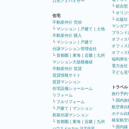
ロボアドバイザー
└
総合型
└
オリジ
住宅
└
出版社
不動産仲介 売却
マンガア
└
マンション
｜
戸建て
｜
土地
ブランド
不動産仲介 購入
オフィス
└
マンション
｜
戸建て
オフィス
分譲マンション管理会社
オフィス
└
首都圏
｜
東海
｜
近畿
｜
九州
福利厚生
マンション大規模修繕
電力会社
不動産仲介 賃貸
子ども見
賃貸情報サイト
賃貸マンション
トラベル
住宅設備ショールーム
旅行予約
リフォーム
└
国内旅
└
フルリフォーム
航空券比
└
戸建て
｜
マンション
ホテル比
新築分譲マンション
格安航空券
└
首都圏
｜
東海
｜
近畿
｜
九州
└
国内線
ハウスメーカー 注文住宅