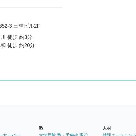
2-3 三林ビル2F
川 徒歩 約3分
和 徒歩 約20分
塾
人材
ーサーバー
大学受験 塾・予備校 現役
就活エージェン