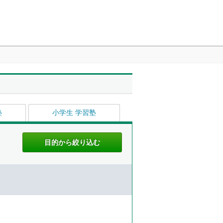
塾
小学生 学習塾