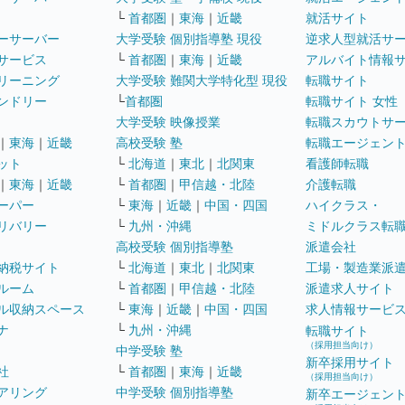
└
首都圏
｜
東海
｜
近畿
就活サイト
ーサーバー
大学受験 個別指導塾 現役
逆求人型就活サ
サービス
└
首都圏
｜
東海
｜
近畿
アルバイト情報
リーニング
大学受験 難関大学特化型 現役
転職サイト
ンドリー
└
首都圏
転職サイト 女性
大学受験 映像授業
転職スカウトサ
｜
東海
｜
近畿
高校受験 塾
転職エージェン
ット
└
北海道
｜
東北
｜
北関東
看護師転職
｜
東海
｜
近畿
└
首都圏
｜
甲信越・北陸
介護転職
ーパー
└
東海
｜
近畿
｜
中国・四国
ハイクラス・
リバリー
└
九州・沖縄
ミドルクラス転
高校受験 個別指導塾
派遣会社
納税サイト
└
北海道
｜
東北
｜
北関東
工場・製造業派
ルーム
└
首都圏
｜
甲信越・北陸
派遣求人サイト
ル収納スペース
└
東海
｜
近畿
｜
中国・四国
求人情報サービ
ナ
└
九州・沖縄
転職サイト
（採用担当向け）
中学受験 塾
新卒採用サイト
社
└
首都圏
｜
東海
｜
近畿
（採用担当向け）
アリング
中学受験 個別指導塾
新卒エージェン