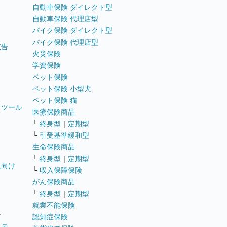
自動車保険 ダイレクト型
自動車保険 代理店型
バイク保険 ダイレクト型
バイク保険 代理店型
広告
火災保険
学資保険
ペット保険
ペット保険 小型犬
ペット保険 猫
トツール
医療保険商品
└
終身型
｜
定期型
└
引受基準緩和型
生命保険商品
└
終身型
｜
定期型
員向け
└
収入保障保険
がん保険商品
└
終身型
｜
定期型
就業不能保険
テ
認知症保険
ステ