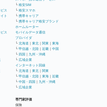
└
格安SIM
ービス
└
格安スマホ
サイト
└
携帯キャリア
└
携帯キャリア格安ブランド
ホームルーター
ービス
モバイルデータ通信
ト
プロバイダ
└
北海道
｜
東北
｜
関東
｜
東海
└
甲信越・北陸
｜
近畿
｜
中国
└
四国
｜
九州・沖縄
職
└
広域企業
インターネット回線
遣
└
北海道
｜
東北
｜
関東
└
甲信越・北陸
｜
東海
｜
近畿
ス
└
中国・四国
｜
九州・沖縄
└
広域企業
専門家評価
ト
保険