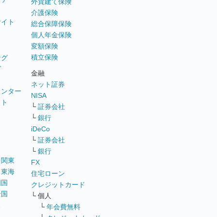
外貨建て保険
介護保険
サイト
総合保障保険
個人年金保険
変額保険
積立保険
ング
グ
金融
ネット証券
ウンター
NISA
イト
└
証券会社
リ
└
銀行
iDeCo
└
証券会社
└
銀行
｜
関東
FX
｜
東海
住宅ローン
四国
クレジットカード
全国
└ 個人
ス
└
年会費無料