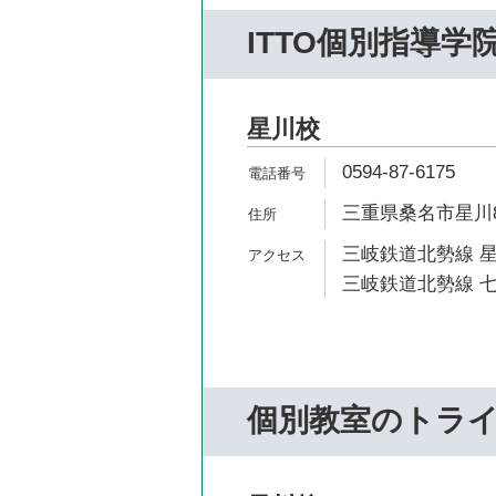
ITTO個別指導学
星川校
0594-87-6175
三重県桑名市星川842
三岐鉄道北勢線 星
三岐鉄道北勢線 七
個別教室のトラ