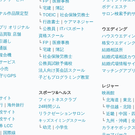
└
FP
｜
医療事務
ボディエステ
└
宅建
｜
簿記
ナル作品限定型
サロン検索予約
└
TOEIC
｜
社会保険労務士
└
行政書士
｜
ケアマネジャー
プリ オリジナル
└
公務員
｜
ITパスポート
ウエディング
品買取 店舗
資格スクール
ハウスウエディ
引越し
└
FP
｜
医療事務
格安ウエディン
通販
└
宅建
｜
簿記
結婚相談所
複合機
└
社会保険労務士
結婚式場相談カ
サービス
公務員試験予備校
結婚式場情報サ
 小売
法人向け英会話スクール
マッチングアプ
守りGPS
子どもプログラミング教室
レジャー
スポーツ&ヘルス
映画館
サイト
フィットネスクラブ
└
北海道
｜
東北
行
｜
海外旅行
24時間ジム
└
甲信越・北陸
較サイト
リラクゼーションサロン
└
近畿
｜
中国・
較サイト
キッズスイミングスクール
└
九州・沖縄
｜
 LCC
└
幼児
｜
小学生
カラオケボック
｜
国際線
テーマパーク