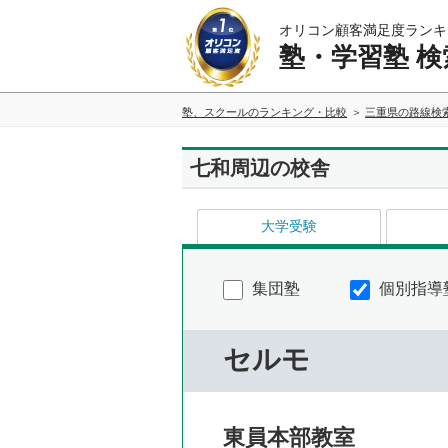
オリコン顧客満足度ランキ
塾・学習塾 検
塾、スクールのランキング・比較
三重県の路線検
七和周辺の校舎
大学受験
集団塾
個別指導
セルモ
東員本部教室