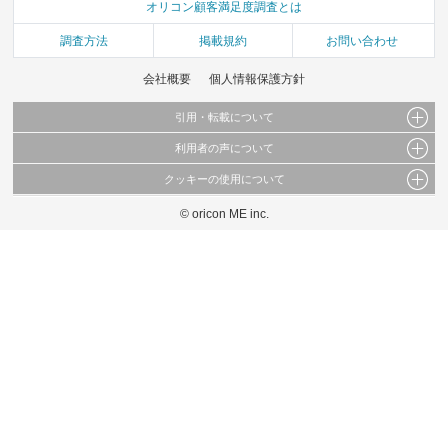
オリコン顧客満足度調査とは
調査方法
掲載規約
お問い合わせ
会社概要
個人情報保護方針
引用・転載について
利用者の声について
当サイトで公開されている情報（文字、写真、イラスト、画像データ等）及びこれらの配
置・編集および構造などについての著作権は株式会社oricon MEに帰属しております。
クッキーの使用について
当サイトに掲載している内容はすべてサービスの利用者が提出された見解・感想です。
これらの情報を権利者の許可なく無断転載・複製などの二次利用を行うことは固く禁じて
弊社が内容について正確性を含め一切保証するものではありません。
おります。
© oricon ME inc.
このサイトでは Cookie を使用して、ユーザーに合わせたコンテンツや広告の表示、ソー
弊社の見解・ 意見ではないことをご理解いただいた上でご覧ください。
シャル メディア機能の提供、広告の表示回数やクリック数の測定を行っています。
また、ユーザーによるサイトの利用状況についても情報を収集し、ソーシャル メディア
や広告配信、データ解析の各パートナーに提供しています。
各パートナーは、この情報とユーザーが各パートナーに提供した他の情報や、ユーザーが
各パートナーのサービスを使用したときに収集した他の情報を組み合わせて使用すること
があります。