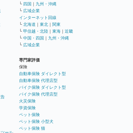
└
四国
｜
九州・沖縄
職
└
広域企業
インターネット回線
遣
└
北海道
｜
東北
｜
関東
└
甲信越・北陸
｜
東海
｜
近畿
ス
└
中国・四国
｜
九州・沖縄
└
広域企業
専門家評価
ト
保険
自動車保険 ダイレクト型
自動車保険 代理店型
バイク保険 ダイレクト型
バイク保険 代理店型
広告
火災保険
学資保険
ペット保険
ペット保険 小型犬
ペット保険 猫
トツール