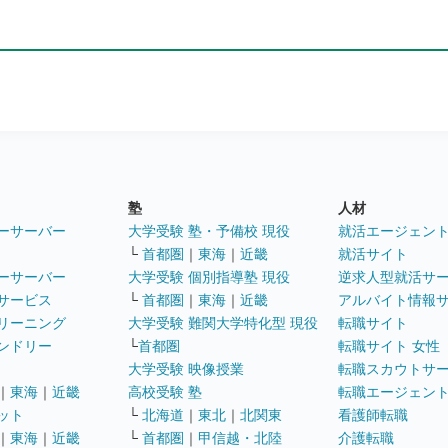
塾
人材
ーサーバー
大学受験 塾・予備校 現役
就活エージェン
└
首都圏
｜
東海
｜
近畿
就活サイト
ーサーバー
大学受験 個別指導塾 現役
逆求人型就活サ
サービス
└
首都圏
｜
東海
｜
近畿
アルバイト情報
リーニング
大学受験 難関大学特化型 現役
転職サイト
ンドリー
└
首都圏
転職サイト 女性
大学受験 映像授業
転職スカウトサ
｜
東海
｜
近畿
高校受験 塾
転職エージェン
ット
└
北海道
｜
東北
｜
北関東
看護師転職
｜
東海
｜
近畿
└
首都圏
｜
甲信越・北陸
介護転職