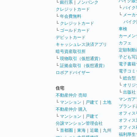
バイク販
└
銀行系
｜
ノンバンク
└
バイク
クレジットカード
└
メーカ
└
年会費無料
バイク
└
クレジットカード
車検
└
ゴールドカード
カーメン
デビットカード
カフェ
キャッシュレス決済アプリ
定額制動
暗号資産取引所
子ども写
└
現物取引（仮想通貨）
電子書籍
└
証拠金取引（仮想通貨）
電子コミ
ロボアドバイザー
└
総合型
└
オリジ
住宅
└
出版社
不動産仲介 売却
マンガア
└
マンション
｜
戸建て
｜
土地
ブランド
不動産仲介 購入
オフィス
└
マンション
｜
戸建て
オフィス
分譲マンション管理会社
オフィス
└
首都圏
｜
東海
｜
近畿
｜
九州
福利厚生