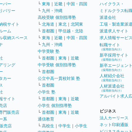
ーパー
└
東海
｜
近畿
｜
中国・四国
ハイクラス・
リバリー
└
九州・沖縄
ミドルクラス転
高校受験 個別指導塾
派遣会社
納税サイト
└
北海道
｜
東北
｜
北関東
工場・製造業派
ルーム
└
首都圏
｜
甲信越・北陸
派遣求人サイト
ル収納スペース
└
東海
｜
近畿
｜
中国・四国
求人情報サービ
ナ
└
九州・沖縄
転職サイト
（採用担当向け）
中学受験 塾
新卒採用サイト
社
└
首都圏
｜
東海
｜
近畿
（採用担当向け）
アリング
中学受験 個別指導塾
新卒エージェン
（採用担当向け）
ー
└
首都圏
人材紹介会社
タカー
公立中高一貫校対策 塾
（採用担当向け）
ス
└
首都圏
人材派遣会社
（採用担当向け）
社
小学生 塾
アルバイト求人
報サイト
└
首都圏
｜
東海
｜
近畿
売店
小学生 個別指導塾
ビジネス
専門販売店
└
首都圏
｜
東海
｜
近畿
法人カーリース
ー系
通信教育
ネット印刷通販
販売店
└
高校生
｜
中学生
｜
小学生
ビジネスチャッ