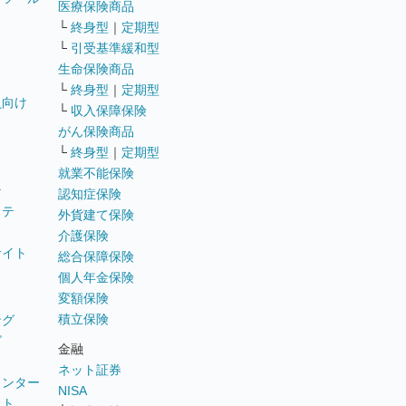
医療保険商品
└
終身型
｜
定期型
└
引受基準緩和型
生命保険商品
└
終身型
｜
定期型
員向け
└
収入保障保険
がん保険商品
└
終身型
｜
定期型
就業不能保険
テ
認知症保険
ステ
外貨建て保険
介護保険
サイト
総合保障保険
個人年金保険
変額保険
積立保険
ング
グ
金融
ネット証券
ウンター
NISA
イト