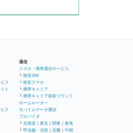
通信
ト
スマホ・携帯通信サービス
└
格安SIM
ービス
└
格安スマホ
サイト
└
携帯キャリア
└
携帯キャリア格安ブランド
ホームルーター
ービス
モバイルデータ通信
ト
プロバイダ
└
北海道
｜
東北
｜
関東
｜
東海
└
甲信越・北陸
｜
近畿
｜
中国