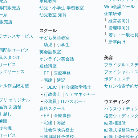
売店
家庭教師
Web会議ツール
専門販売店
幼児・小学生 学習教室
企業研修
ー系
幼児教室 知育
└
経営者向け
販売店
└
管理職向け
スクール
└
若手・一般社
テナンスサービス
子ども英語教室
└
新卒向け
└
幼児
｜
小学生
画配信サービス
英会話教室
真スタジオ
美容
オンライン英会話
サービス
ブライダルエス
通信講座
ックサービス
フェイシャルエ
└
FP
｜
医療事務
ボディエステ
└
宅建
｜
簿記
ナル作品限定型
サロン検索予約
└
TOEIC
｜
社会保険労務士
└
行政書士
｜
ケアマネジャー
プリ オリジナル
└
公務員
｜
ITパスポート
ウエディング
品買取 店舗
資格スクール
ハウスウエディ
引越し
└
FP
｜
医療事務
格安ウエディン
通販
└
宅建
｜
簿記
結婚相談所
複合機
└
社会保険労務士
結婚式場相談カ
サービス
公務員試験予備校
結婚式場情報サ