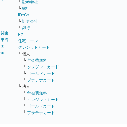
└
証券会社
リ
└
銀行
iDeCo
└
証券会社
└
銀行
｜
関東
FX
｜
東海
住宅ローン
四国
クレジットカード
全国
└ 個人
ス
└
年会費無料
└
クレジットカード
└
ゴールドカード
└
プラチナカード
└ 法人
└
年会費無料
└
クレジットカード
└
ゴールドカード
└
プラチナカード