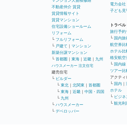
マンション大規模修繕
電力会社
不動産仲介 賃貸
子ども見
賃貸情報サイト
賃貸マンション
トラベル
住宅設備ショールーム
旅行予約
リフォーム
└
国内旅
└
フルリフォーム
航空券比
└
戸建て
｜
マンション
ホテル比
新築分譲マンション
格安航空券
└
首都圏
｜
東海
｜
近畿
｜
九州
└
国内線
ハウスメーカー 注文住宅
ツアー比
建売住宅
アクティ
└
ビルダー
└
国内
｜
└
東北
｜
北関東
｜
首都圏
ホテル
└
東海
｜
近畿
｜
中国・四国
└
ビジネ
└
九州
└
観光利
└
ハウスメーカー
└
デベロッパー