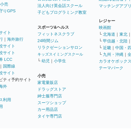
 小売
法人向け英会話スクール
マッチングアプ
守りGPS
子どもプログラミング教室
レジャー
スポーツ&ヘルス
映画館
サイト
フィットネスクラブ
└
北海道
｜
東北
行
｜
海外旅行
24時間ジム
└
甲信越・北陸
較サイト
リラクゼーションサロン
└
近畿
｜
中国・
較サイト
キッズスイミングスクール
└
九州・沖縄
｜
 LCC
└
幼児
｜
小学生
カラオケボック
｜
国際線
テーマパーク
較サイト
小売
ビティ予約サイト
家電量販店
海外
ドラッグストア
紳士服専門店
ス利用
スーツショップ
用
カー用品店
タイヤ専門店