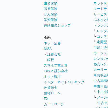
生命保険
ネットス
医療保険
フードデ
がん保険
サービス
学資保険
ふるさと
保険相談ショップ
トランク
└
レンタ
└
コンテ
金融
└
宅配型
ネット証券
引越し会
NISA
カーシェ
└
証券会社
レンタカ
└
銀行
格安レン
スマホ専業証券
カーリー
iDeCo 証券会社
車買取会
ネット銀行
中古車情
インターネットバンキング
中古車販
外貨預金
└
中古車
住宅ローン
└
メーカ
FX
中古車
カードローン