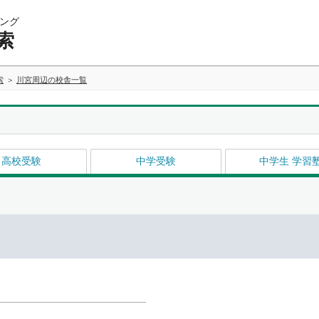
ング
索
索
川宮周辺の校舎一覧
高校受験
中学受験
中学生 学習