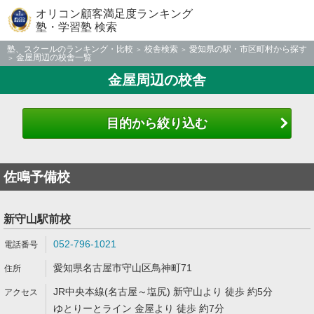
オリコン顧客満足度ランキング
塾・学習塾 検索
塾、スクールのランキング・比較
校舎検索
愛知県の駅・市区町村から探す
金屋周辺の校舎一覧
金屋周辺の校舎
目的から絞り込む
佐鳴予備校
新守山駅前校
052-796-1021
愛知県名古屋市守山区鳥神町71
JR中央本線(名古屋～塩尻) 新守山より 徒歩 約5分
ゆとりーとライン 金屋より 徒歩 約7分