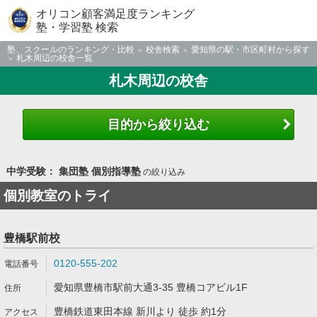
オリコン顧客満足度ランキング
塾・学習塾 検索
塾、スクールのランキング・比較
校舎検索
愛知県の駅・市区町村から探す
札木周辺の校舎一覧
札木周辺の校舎
目的から絞り込む
中学受験： 集団塾 個別指導塾
の絞り込み
個別教室のトライ
豊橋駅前校
0120-555-202
愛知県豊橋市駅前大通3-35 豊橋コアビル1F
豊橋鉄道東田本線 新川より 徒歩 約1分