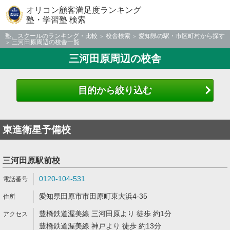
オリコン顧客満足度ランキング
塾・学習塾 検索
塾、スクールのランキング・比較
校舎検索
愛知県の駅・市区町村から探す
三河田原周辺の校舎一覧
三河田原周辺の校舎
目的から絞り込む
東進衛星予備校
三河田原駅前校
0120-104-531
愛知県田原市市田原町東大浜4-35
豊橋鉄道渥美線 三河田原より 徒歩 約1分
豊橋鉄道渥美線 神戸より 徒歩 約13分