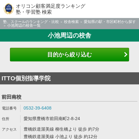
オリコン顧客満足度ランキング
塾・学習塾 検索
塾、スクールのランキング・比較
校舎検索
愛知県の駅・市区町村から探す
小池周辺の校舎一覧
小池周辺の校舎
目的から絞り込む
ITTO個別指導学院
前田南校
0532-39-6408
愛知県豊橋市前田南町2-8-24
豊橋鉄道渥美線 柳生橋より 徒歩 約7分
豊橋鉄道渥美線 小池より 徒歩 約12分