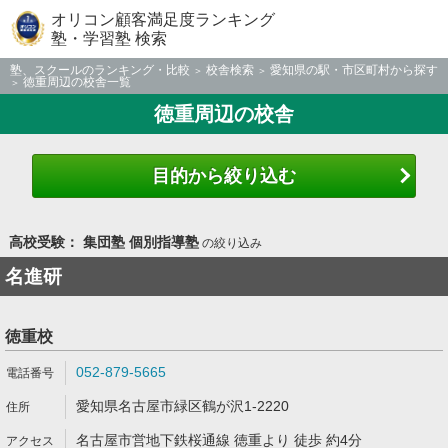
オリコン顧客満足度ランキング
塾・学習塾 検索
塾、スクールのランキング・比較
校舎検索
愛知県の駅・市区町村から探す
徳重周辺の校舎一覧
徳重周辺の校舎
目的から絞り込む
高校受験： 集団塾 個別指導塾
の絞り込み
名進研
徳重校
052-879-5665
愛知県名古屋市緑区鶴が沢1-2220
名古屋市営地下鉄桜通線 徳重より 徒歩 約4分