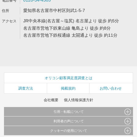
0120-54-4305
愛知県名古屋市中村区則武1-5-7
JR中央本線(名古屋～塩尻) 名古屋より 徒歩 約5分
名古屋市営地下鉄東山線 亀島より 徒歩 約8分
名古屋市営地下鉄桜通線 太閤通より 徒歩 約11分
オリコン顧客満足度調査とは
調査方法
掲載規約
お問い合わせ
会社概要
個人情報保護方針
引用・転載について
利用者の声について
当サイトで公開されている情報（文字、写真、イラスト、画像データ等）及びこれらの配
置・編集および構造などについての著作権は株式会社oricon MEに帰属しております。
クッキーの使用について
当サイトに掲載している内容はすべてサービスの利用者が提出された見解・感想です。
これらの情報を権利者の許可なく無断転載・複製などの二次利用を行うことは固く禁じて