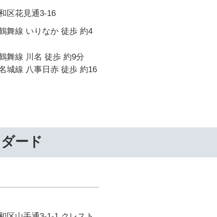
区花見通3-16
舞線 いりなか 徒歩 約4
舞線 川名 徒歩 約9分
城線 八事日赤 徒歩 約16
ンダード
区山手通3-1-1 クレスト