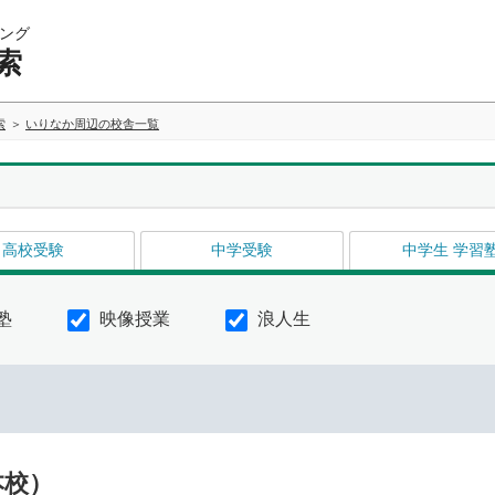
ング
索
索
いりなか周辺の校舎一覧
高校受験
中学受験
中学生 学習
塾
映像授業
浪人生
本校）