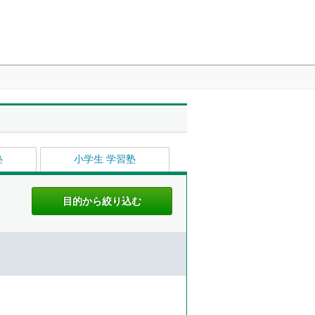
塾
小学生 学習塾