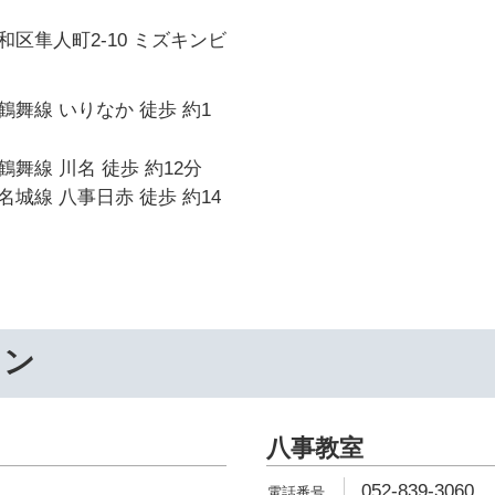
区隼人町2-10 ミズキンビ
舞線 いりなか 徒歩 約1
舞線 川名 徒歩 約12分
城線 八事日赤 徒歩 約14
ワン
八事教室
052-839-3060