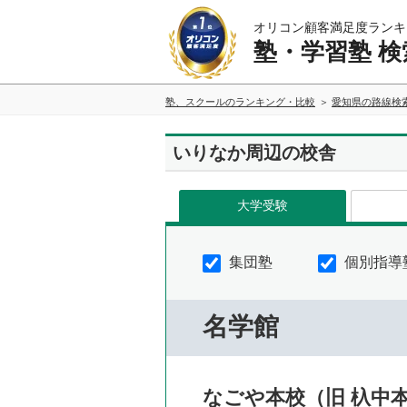
オリコン顧客満足度ランキ
塾・学習塾 検
塾、スクールのランキング・比較
愛知県の路線検
いりなか周辺の校舎
大学受験
集団塾
個別指導
名学館
なごや本校（旧 杁中