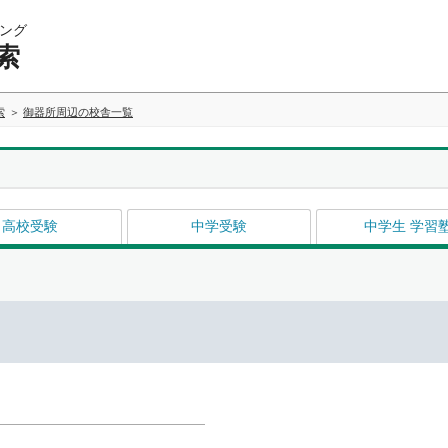
ング
索
索
御器所周辺の校舎一覧
高校受験
中学受験
中学生 学習
イ