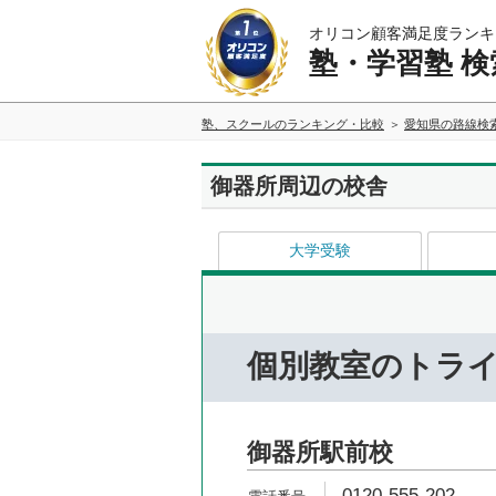
オリコン顧客満足度ランキ
塾・学習塾 検
塾、スクールのランキング・比較
愛知県の路線検
御器所周辺の校舎
大学受験
個別教室のトラ
御器所駅前校
0120-555-202