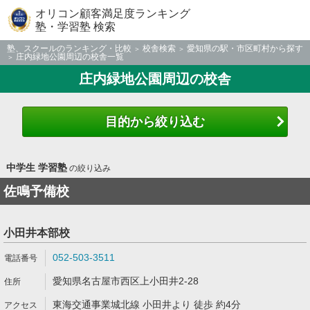
オリコン顧客満足度ランキング
塾・学習塾 検索
塾、スクールのランキング・比較
校舎検索
愛知県の駅・市区町村から探す
庄内緑地公園周辺の校舎一覧
庄内緑地公園周辺の校舎
目的から絞り込む
中学生 学習塾
の絞り込み
佐鳴予備校
小田井本部校
052-503-3511
愛知県名古屋市西区上小田井2-28
東海交通事業城北線 小田井より 徒歩 約4分