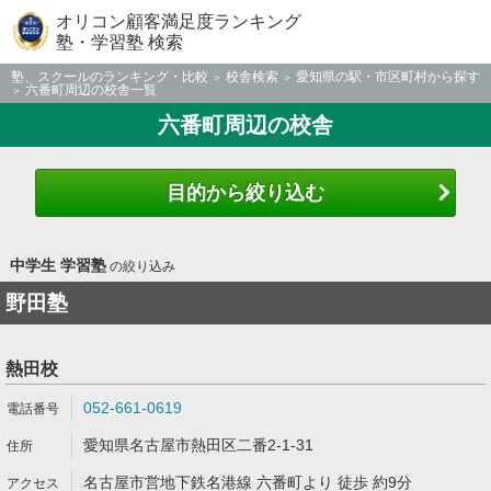
オリコン顧客満足度ランキング
塾・学習塾 検索
塾、スクールのランキング・比較
校舎検索
愛知県の駅・市区町村から探す
六番町周辺の校舎一覧
六番町周辺の校舎
目的から絞り込む
中学生 学習塾
の絞り込み
野田塾
熱田校
052-661-0619
愛知県名古屋市熱田区二番2-1-31
名古屋市営地下鉄名港線 六番町より 徒歩 約9分