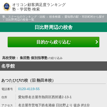
オリコン顧客満足度ランキング
塾・学習塾 検索
塾、スクールのランキング・比較
校舎検索
愛知県の駅・市区町村から探す
日比野周辺の校舎一覧
日比野周辺の校舎
目的から絞り込む
高校受験： 集団塾 個別指導塾
の絞り込み
名学館
あつたひびの校（旧 熱田本校）
0120-4119-55
愛知県名古屋市熱田区西郊通2-13-1
名古屋市営地下鉄名港線 日比野より 徒歩 約1分