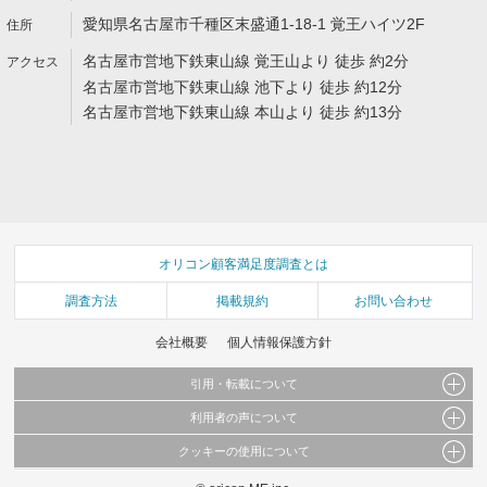
愛知県名古屋市千種区末盛通1-18-1 覚王ハイツ2F
名古屋市営地下鉄東山線 覚王山より 徒歩 約2分
名古屋市営地下鉄東山線 池下より 徒歩 約12分
名古屋市営地下鉄東山線 本山より 徒歩 約13分
オリコン顧客満足度調査とは
調査方法
掲載規約
お問い合わせ
会社概要
個人情報保護方針
引用・転載について
利用者の声について
当サイトで公開されている情報（文字、写真、イラスト、画像データ等）及びこれらの配
置・編集および構造などについての著作権は株式会社oricon MEに帰属しております。
クッキーの使用について
当サイトに掲載している内容はすべてサービスの利用者が提出された見解・感想です。
これらの情報を権利者の許可なく無断転載・複製などの二次利用を行うことは固く禁じて
弊社が内容について正確性を含め一切保証するものではありません。
おります。