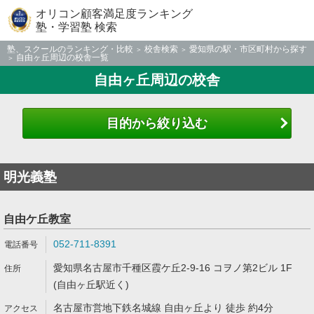
オリコン顧客満足度ランキング
塾・学習塾 検索
塾、スクールのランキング・比較
校舎検索
愛知県の駅・市区町村から探す
自由ヶ丘周辺の校舎一覧
自由ヶ丘周辺の校舎
目的から絞り込む
明光義塾
自由ケ丘教室
052-711-8391
愛知県名古屋市千種区霞ケ丘2-9-16 コヲノ第2ビル 1F
(自由ヶ丘駅近く)
名古屋市営地下鉄名城線 自由ヶ丘より 徒歩 約4分