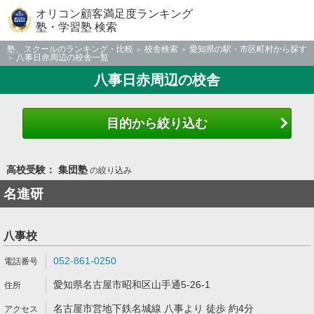
オリコン顧客満足度ランキング
塾・学習塾 検索
塾、スクールのランキング・比較
校舎検索
愛知県の駅・市区町村から探す
八事日赤周辺の校舎一覧
八事日赤周辺の校舎
目的から絞り込む
高校受験： 集団塾
の絞り込み
名進研
八事校
052-861-0250
愛知県名古屋市昭和区山手通5-26-1
名古屋市営地下鉄名城線 八事より 徒歩 約4分