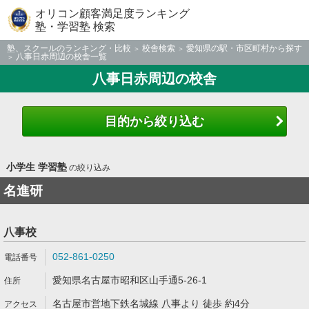
オリコン顧客満足度ランキング
塾・学習塾 検索
塾、スクールのランキング・比較
校舎検索
愛知県の駅・市区町村から探す
八事日赤周辺の校舎一覧
八事日赤周辺の校舎
目的から絞り込む
小学生 学習塾
の絞り込み
名進研
八事校
052-861-0250
愛知県名古屋市昭和区山手通5-26-1
名古屋市営地下鉄名城線 八事より 徒歩 約4分