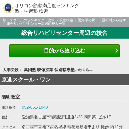
オリコン顧客満足度ランキング
塾・学習塾 検索
塾、スクールのランキング・比較
校舎検索
愛知県の駅・市区町村から探す
総合リハビリセンター周辺の校舎一覧
総合リハビリセンター周辺の校舎
目的から絞り込む
大学受験： 集団塾 映像授業 個別指導塾
の絞り込み
京進スクール・ワン
陽明教室
052-861-1040
愛知県名古屋市瑞穂区田辺通3-23 岡田第1ビル1F
名古屋市営地下鉄名城線 瑞穂運動場東より 徒歩 約12分