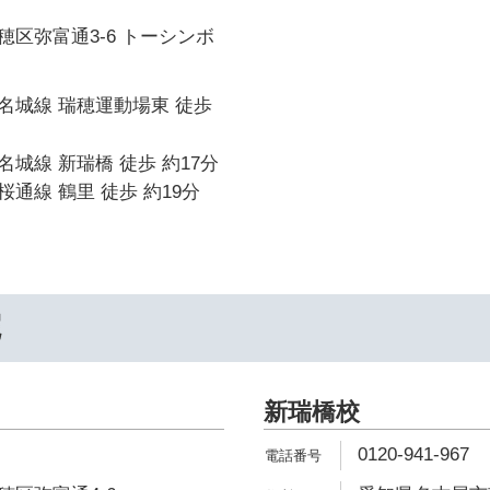
区弥富通3-6 トーシンボ
名城線 瑞穂運動場東 徒歩
城線 新瑞橋 徒歩 約17分
通線 鶴里 徒歩 約19分
院
新瑞橋校
0120-941-967