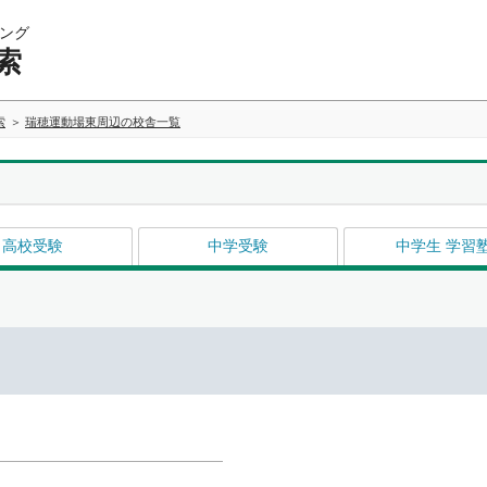
ング
索
索
瑞穂運動場東周辺の校舎一覧
高校受験
中学受験
中学生 学習