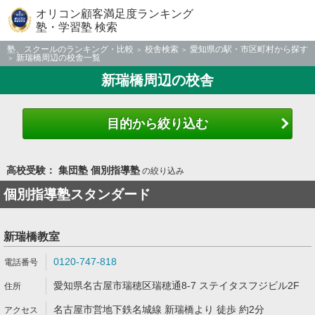
オリコン顧客満足度ランキング
塾・学習塾 検索
塾、スクールのランキング・比較
校舎検索
愛知県の駅・市区町村から探す
新瑞橋周辺の校舎一覧
新瑞橋周辺の校舎
目的から絞り込む
高校受験： 集団塾 個別指導塾
の絞り込み
個別指導塾スタンダード
新瑞橋教室
0120-747-818
愛知県名古屋市瑞穂区瑞穂通8-7 ステイタスフジビル2F
名古屋市営地下鉄名城線 新瑞橋より 徒歩 約2分