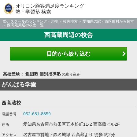
オリコン顧客満足度ランキング
塾・学習塾 検索
塾、スクールのランキング・比較
校舎検索
愛知県の駅・市区町村から探す
西高蔵周辺の校舎一覧
西高蔵周辺の校舎
目的から絞り込む
高校受験： 集団塾 個別指導塾
の絞り込み
がんばる学園
西高蔵校
052-681-8859
愛知県名古屋市熱田区五本松町11-2 西高蔵ビル2F
名古屋市営地下鉄名城線 西高蔵より 徒歩 約2分