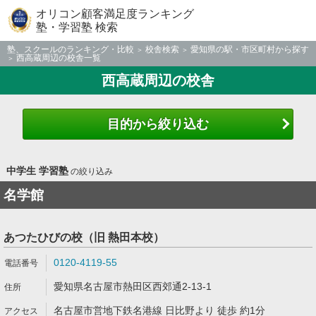
オリコン顧客満足度ランキング
塾・学習塾 検索
塾、スクールのランキング・比較
校舎検索
愛知県の駅・市区町村から探す
西高蔵周辺の校舎一覧
西高蔵周辺の校舎
目的から絞り込む
中学生 学習塾
の絞り込み
名学館
あつたひびの校（旧 熱田本校）
0120-4119-55
愛知県名古屋市熱田区西郊通2-13-1
名古屋市営地下鉄名港線 日比野より 徒歩 約1分