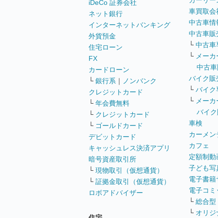
カーリー
iDeCo 証券会社
車買取会
ネット銀行
中古車情
インターネットバンキング
中古車販
外貨預金
└
中古車
住宅ローン
└
メーカ
FX
中古車
カードローン
バイク販
└
銀行系
｜
ノンバンク
└
バイク
クレジットカード
└
メーカ
└
年会費無料
バイク
└
クレジットカード
車検
└
ゴールドカード
カーメン
デビットカード
カフェ
キャッシュレス決済アプリ
定額制動
暗号資産取引所
子ども写
└
現物取引（仮想通貨）
電子書籍
└
証拠金取引（仮想通貨）
電子コミ
ロボアドバイザー
└
総合型
└
オリジ
住宅