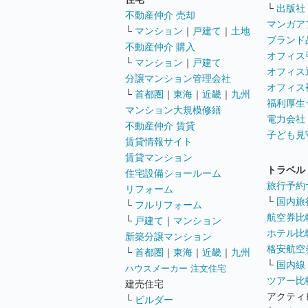
└
出版社
不動産仲介 売却
マンガア
└
マンション
｜
戸建て
｜
土地
ブランド
不動産仲介 購入
オフィス
└
マンション
｜
戸建て
オフィス
分譲マンション管理会社
オフィス
└
首都圏
｜
東海
｜
近畿
｜
九州
福利厚生
マンション大規模修繕
電力会社
不動産仲介 賃貸
子ども見
賃貸情報サイト
賃貸マンション
トラベル
住宅設備ショールーム
旅行予約
リフォーム
└
国内旅
└
フルリフォーム
航空券比
└
戸建て
｜
マンション
ホテル比
新築分譲マンション
格安航空券
└
首都圏
｜
東海
｜
近畿
｜
九州
└
国内線
ハウスメーカー 注文住宅
ツアー比
建売住宅
アクティ
└
ビルダー