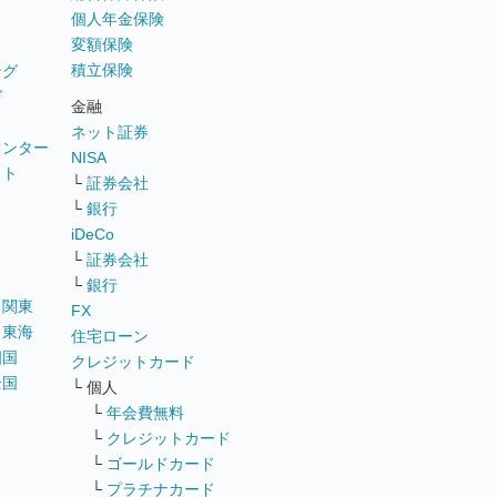
個人年金保険
変額保険
積立保険
ング
グ
金融
ネット証券
ウンター
NISA
イト
└
証券会社
リ
└
銀行
iDeCo
└
証券会社
└
銀行
｜
関東
FX
｜
東海
住宅ローン
四国
クレジットカード
全国
└ 個人
ス
└
年会費無料
└
クレジットカード
└
ゴールドカード
└
プラチナカード