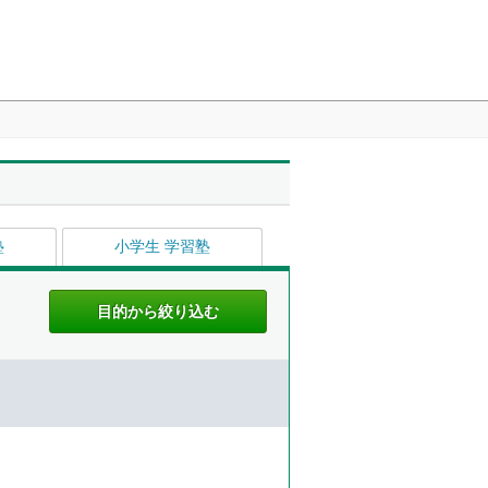
塾
小学生 学習塾