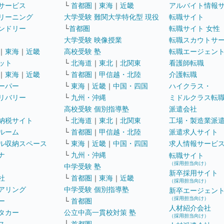
サービス
└
首都圏
｜
東海
｜
近畿
アルバイト情報
リーニング
大学受験 難関大学特化型 現役
転職サイト
ンドリー
└
首都圏
転職サイト 女性
大学受験 映像授業
転職スカウトサ
｜
東海
｜
近畿
高校受験 塾
転職エージェン
ット
└
北海道
｜
東北
｜
北関東
看護師転職
｜
東海
｜
近畿
└
首都圏
｜
甲信越・北陸
介護転職
ーパー
└
東海
｜
近畿
｜
中国・四国
ハイクラス・
リバリー
└
九州・沖縄
ミドルクラス転
高校受験 個別指導塾
派遣会社
納税サイト
└
北海道
｜
東北
｜
北関東
工場・製造業派
ルーム
└
首都圏
｜
甲信越・北陸
派遣求人サイト
ル収納スペース
└
東海
｜
近畿
｜
中国・四国
求人情報サービ
ナ
└
九州・沖縄
転職サイト
（採用担当向け）
中学受験 塾
新卒採用サイト
社
└
首都圏
｜
東海
｜
近畿
（採用担当向け）
アリング
中学受験 個別指導塾
新卒エージェン
（採用担当向け）
ー
└
首都圏
人材紹介会社
タカー
公立中高一貫校対策 塾
（採用担当向け）