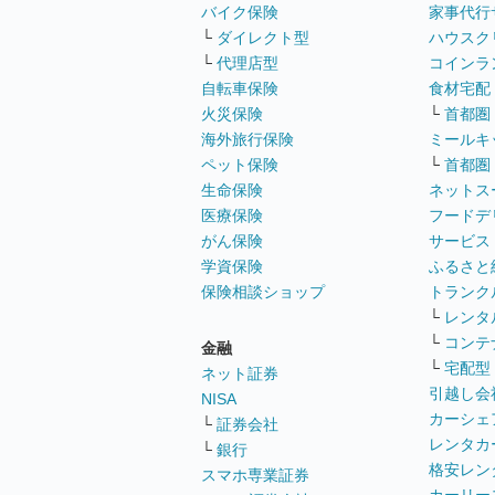
バイク保険
家事代行
└
ダイレクト型
ハウスク
└
代理店型
コインラ
自転車保険
食材宅配
火災保険
└
首都圏
海外旅行保険
ミールキ
ペット保険
└
首都圏
生命保険
ネットス
医療保険
フードデ
がん保険
サービス
学資保険
ふるさと
保険相談ショップ
トランク
└
レンタ
└
コンテ
金融
└
宅配型
ネット証券
引越し会
NISA
カーシェ
└
証券会社
レンタカ
└
銀行
格安レン
スマホ専業証券