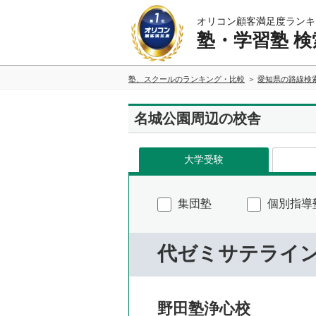
オリコン顧客満足度ランキ
塾・学習塾 検
塾、スクールのランキング・比較
愛知県の路線検
名城公園周辺の校舎
大学受験
集団塾
個別指導
代ゼミサテライ
野田塾浄心校