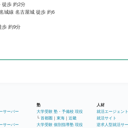
 徒歩 約2分
城線 名古屋城 徒歩 約6
徒歩 約9分
塾
人材
ーサーバー
大学受験 塾・予備校 現役
就活エージェン
└
首都圏
｜
東海
｜
近畿
就活サイト
ーサーバー
大学受験 個別指導塾 現役
逆求人型就活サ