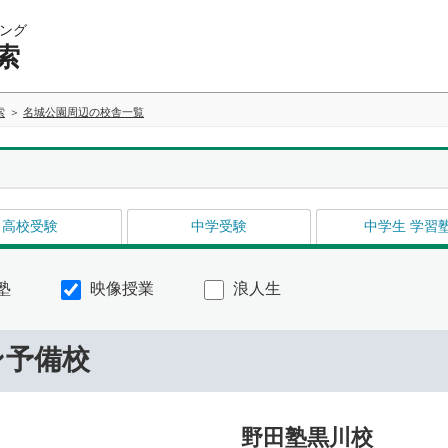
ング
索
索
名城公園周辺の校舎一覧
高校受験
中学受験
中学生 学習
塾
映像授業
浪人生
ン予備校
野田塾黒川校