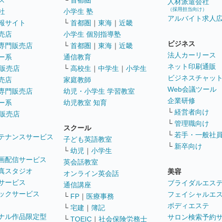
ス
└
首都圏
人材派遣会社
（採用担当向け）
社
小学生 塾
アルバイト求人
報サイト
└
首都圏
｜
東海
｜
近畿
売店
小学生 個別指導塾
ビジネス
専門販売店
└
首都圏
｜
東海
｜
近畿
法人カーリース
ー系
通信教育
ネット印刷通販
販売店
└
高校生
｜
中学生
｜
小学生
ビジネスチャッ
売店
家庭教師
Web会議ツール
専門販売店
幼児・小学生 学習教室
企業研修
ー系
幼児教室 知育
└
経営者向け
販売店
└
管理職向け
スクール
└
若手・一般社
テナンスサービス
子ども英語教室
└
新卒向け
└
幼児
｜
小学生
画配信サービス
英会話教室
真スタジオ
美容
オンライン英会話
サービス
ブライダルエス
通信講座
ックサービス
フェイシャルエ
└
FP
｜
医療事務
ボディエステ
└
宅建
｜
簿記
ナル作品限定型
サロン検索予約
└
TOEIC
｜
社会保険労務士