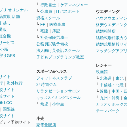
└
行政書士
｜
ケアマネジャー
プリ オリジナル
└
公務員
｜
ITパスポート
ウエディング
品買取 店舗
資格スクール
ハウスウエディ
引越し
└
FP
｜
医療事務
格安ウエディン
通販
└
宅建
｜
簿記
結婚相談所
複合機
└
社会保険労務士
結婚式場相談カ
サービス
公務員試験予備校
結婚式場情報サ
 小売
法人向け英会話スクール
マッチングアプ
守りGPS
子どもプログラミング教室
レジャー
スポーツ&ヘルス
映画館
サイト
フィットネスクラブ
└
北海道
｜
東北
行
｜
海外旅行
24時間ジム
└
甲信越・北陸
較サイト
リラクゼーションサロン
└
近畿
｜
中国・
較サイト
キッズスイミングスクール
└
九州・沖縄
｜
 LCC
└
幼児
｜
小学生
カラオケボック
｜
国際線
テーマパーク
較サイト
小売
ビティ予約サイト
家電量販店