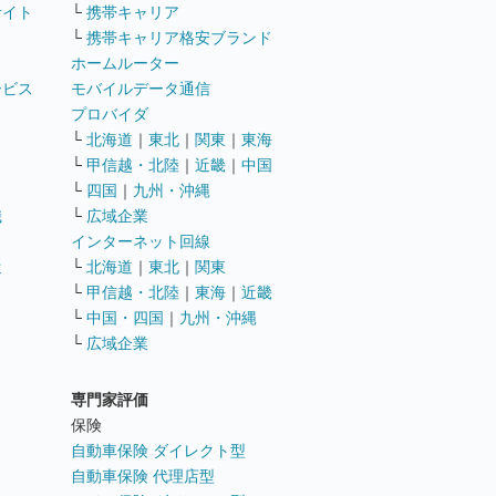
サイト
└
携帯キャリア
└
携帯キャリア格安ブランド
ホームルーター
ービス
モバイルデータ通信
ト
プロバイダ
└
北海道
｜
東北
｜
関東
｜
東海
└
甲信越・北陸
｜
近畿
｜
中国
└
四国
｜
九州・沖縄
職
└
広域企業
インターネット回線
遣
└
北海道
｜
東北
｜
関東
└
甲信越・北陸
｜
東海
｜
近畿
ス
└
中国・四国
｜
九州・沖縄
└
広域企業
専門家評価
ト
保険
自動車保険 ダイレクト型
自動車保険 代理店型