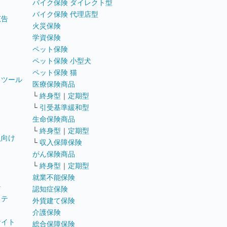
バイク保険 ダイレクト型
バイク保険 代理店型
広告
火災保険
学資保険
ペット保険
ペット保険 小型犬
ペット保険 猫
トツール
医療保険商品
└
終身型
｜
定期型
└
引受基準緩和型
生命保険商品
└
終身型
｜
定期型
員向け
└
収入保障保険
がん保険商品
└
終身型
｜
定期型
就業不能保険
テ
認知症保険
ステ
外貨建て保険
介護保険
サイト
総合保障保険