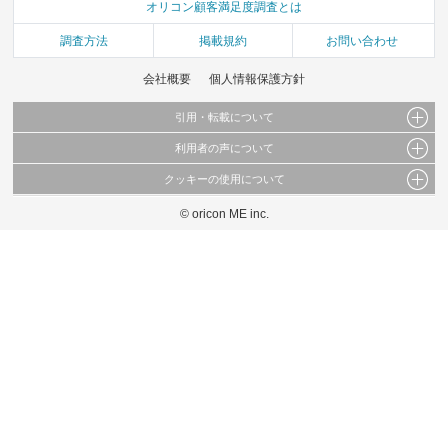
オリコン顧客満足度調査とは
調査方法
掲載規約
お問い合わせ
会社概要
個人情報保護方針
引用・転載について
利用者の声について
当サイトで公開されている情報（文字、写真、イラスト、画像データ等）及びこれらの配
置・編集および構造などについての著作権は株式会社oricon MEに帰属しております。
クッキーの使用について
当サイトに掲載している内容はすべてサービスの利用者が提出された見解・感想です。
これらの情報を権利者の許可なく無断転載・複製などの二次利用を行うことは固く禁じて
弊社が内容について正確性を含め一切保証するものではありません。
おります。
© oricon ME inc.
このサイトでは Cookie を使用して、ユーザーに合わせたコンテンツや広告の表示、ソー
弊社の見解・ 意見ではないことをご理解いただいた上でご覧ください。
シャル メディア機能の提供、広告の表示回数やクリック数の測定を行っています。
また、ユーザーによるサイトの利用状況についても情報を収集し、ソーシャル メディア
や広告配信、データ解析の各パートナーに提供しています。
各パートナーは、この情報とユーザーが各パートナーに提供した他の情報や、ユーザーが
各パートナーのサービスを使用したときに収集した他の情報を組み合わせて使用すること
があります。