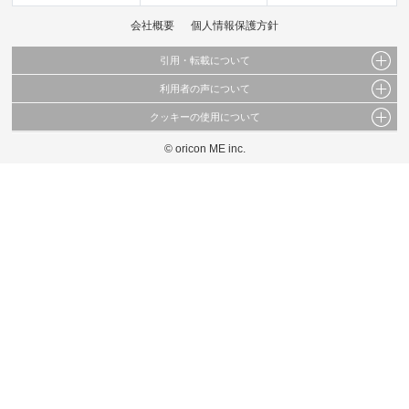
会社概要
個人情報保護方針
引用・転載について
利用者の声について
当サイトで公開されている情報（文字、写真、イラスト、画像データ等）及びこれらの配
置・編集および構造などについての著作権は株式会社oricon MEに帰属しております。
クッキーの使用について
当サイトに掲載している内容はすべてサービスの利用者が提出された見解・感想です。
これらの情報を権利者の許可なく無断転載・複製などの二次利用を行うことは固く禁じて
弊社が内容について正確性を含め一切保証するものではありません。
おります。
© oricon ME inc.
このサイトでは Cookie を使用して、ユーザーに合わせたコンテンツや広告の表示、ソー
弊社の見解・ 意見ではないことをご理解いただいた上でご覧ください。
シャル メディア機能の提供、広告の表示回数やクリック数の測定を行っています。
また、ユーザーによるサイトの利用状況についても情報を収集し、ソーシャル メディア
や広告配信、データ解析の各パートナーに提供しています。
各パートナーは、この情報とユーザーが各パートナーに提供した他の情報や、ユーザーが
各パートナーのサービスを使用したときに収集した他の情報を組み合わせて使用すること
があります。