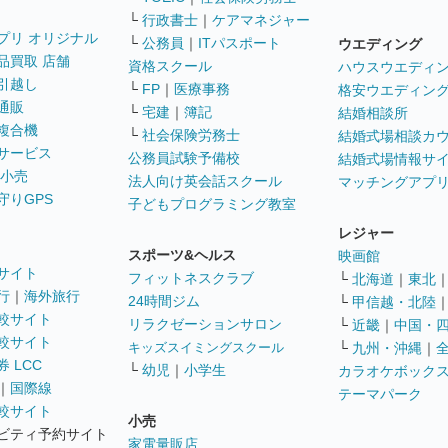
└
行政書士
｜
ケアマネジャー
プリ オリジナル
└
公務員
｜
ITパスポート
ウエディング
品買取 店舗
資格スクール
ハウスウエディ
引越し
└
FP
｜
医療事務
格安ウエディン
通販
└
宅建
｜
簿記
結婚相談所
複合機
└
社会保険労務士
結婚式場相談カ
サービス
公務員試験予備校
結婚式場情報サ
 小売
法人向け英会話スクール
マッチングアプ
守りGPS
子どもプログラミング教室
レジャー
スポーツ&ヘルス
映画館
サイト
フィットネスクラブ
└
北海道
｜
東北
行
｜
海外旅行
24時間ジム
└
甲信越・北陸
較サイト
リラクゼーションサロン
└
近畿
｜
中国・
較サイト
キッズスイミングスクール
└
九州・沖縄
｜
 LCC
└
幼児
｜
小学生
カラオケボック
｜
国際線
テーマパーク
較サイト
小売
ビティ予約サイト
家電量販店