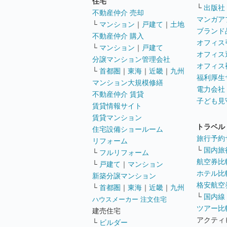
住宅
└
出版社
不動産仲介 売却
マンガア
└
マンション
｜
戸建て
｜
土地
ブランド
不動産仲介 購入
オフィス
└
マンション
｜
戸建て
オフィス
分譲マンション管理会社
オフィス
└
首都圏
｜
東海
｜
近畿
｜
九州
福利厚生
マンション大規模修繕
電力会社
不動産仲介 賃貸
子ども見
賃貸情報サイト
賃貸マンション
トラベル
住宅設備ショールーム
旅行予約
リフォーム
└
国内旅
└
フルリフォーム
航空券比
└
戸建て
｜
マンション
ホテル比
新築分譲マンション
格安航空券
└
首都圏
｜
東海
｜
近畿
｜
九州
└
国内線
ハウスメーカー 注文住宅
ツアー比
建売住宅
アクティ
└
ビルダー