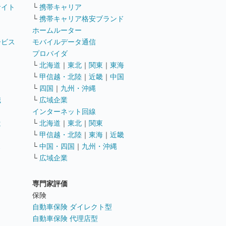
サイト
└
携帯キャリア
└
携帯キャリア格安ブランド
ホームルーター
ービス
モバイルデータ通信
ト
プロバイダ
└
北海道
｜
東北
｜
関東
｜
東海
└
甲信越・北陸
｜
近畿
｜
中国
└
四国
｜
九州・沖縄
職
└
広域企業
インターネット回線
遣
└
北海道
｜
東北
｜
関東
└
甲信越・北陸
｜
東海
｜
近畿
ス
└
中国・四国
｜
九州・沖縄
└
広域企業
専門家評価
ト
保険
自動車保険 ダイレクト型
自動車保険 代理店型