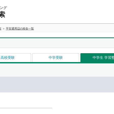
ング
索
索
平安通周辺の校舎一覧
高校受験
中学受験
中学生 学習