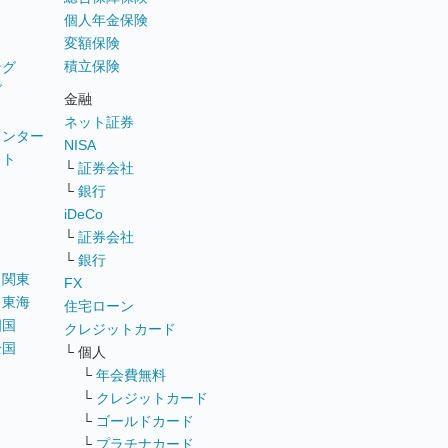
個人年金保険
変額保険
積立保険
ング
グ
金融
ネット証券
ウンター
NISA
イト
└
証券会社
リ
└
銀行
iDeCo
└
証券会社
└
銀行
｜
関東
FX
｜
東海
住宅ローン
四国
クレジットカード
全国
└ 個人
ス
└
年会費無料
└
クレジットカード
└
ゴールドカード
└
プラチナカード