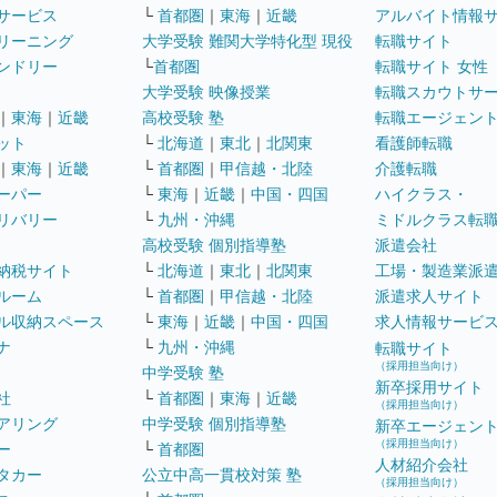
サービス
└
首都圏
｜
東海
｜
近畿
アルバイト情報
リーニング
大学受験 難関大学特化型 現役
転職サイト
ンドリー
└
首都圏
転職サイト 女性
大学受験 映像授業
転職スカウトサ
｜
東海
｜
近畿
高校受験 塾
転職エージェン
ット
└
北海道
｜
東北
｜
北関東
看護師転職
｜
東海
｜
近畿
└
首都圏
｜
甲信越・北陸
介護転職
ーパー
└
東海
｜
近畿
｜
中国・四国
ハイクラス・
リバリー
└
九州・沖縄
ミドルクラス転
高校受験 個別指導塾
派遣会社
納税サイト
└
北海道
｜
東北
｜
北関東
工場・製造業派
ルーム
└
首都圏
｜
甲信越・北陸
派遣求人サイト
ル収納スペース
└
東海
｜
近畿
｜
中国・四国
求人情報サービ
ナ
└
九州・沖縄
転職サイト
（採用担当向け）
中学受験 塾
新卒採用サイト
社
└
首都圏
｜
東海
｜
近畿
（採用担当向け）
アリング
中学受験 個別指導塾
新卒エージェン
（採用担当向け）
ー
└
首都圏
人材紹介会社
タカー
公立中高一貫校対策 塾
（採用担当向け）