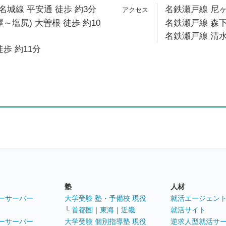
城線 平安通 徒歩 約3分
名鉄瀬戸線 尼ヶ
～塩尻) 大曽根 徒歩 約10
名鉄瀬戸線 森下
名鉄瀬戸線 清水
歩 約11分
塾
人材
ーサーバー
大学受験 塾・予備校 現役
就活エージェン
└
首都圏
｜
東海
｜
近畿
就活サイト
ーサーバー
大学受験 個別指導塾 現役
逆求人型就活サ