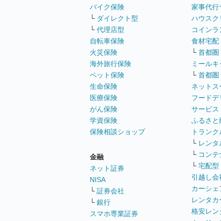
バイク保険
家事代行
└
ダイレクト型
ハウスク
└
代理店型
コインラ
自転車保険
食材宅配
火災保険
└
首都圏
海外旅行保険
ミールキ
ペット保険
└
首都圏
生命保険
ネットス
医療保険
フードデ
がん保険
サービス
学資保険
ふるさと
保険相談ショップ
トランク
└
レンタ
└
コンテ
金融
└
宅配型
ネット証券
引越し会
NISA
カーシェ
└
証券会社
レンタカ
└
銀行
格安レン
スマホ専業証券