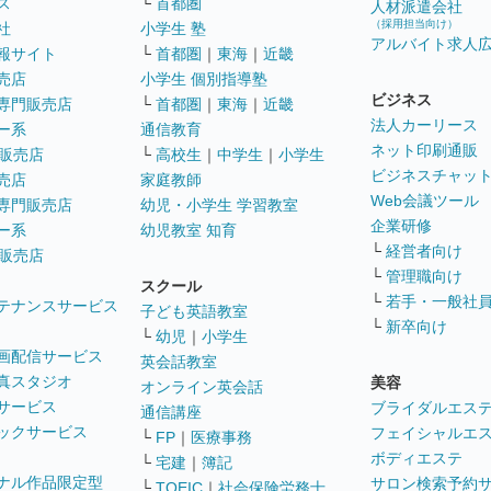
ス
└
首都圏
人材派遣会社
（採用担当向け）
社
小学生 塾
アルバイト求人
報サイト
└
首都圏
｜
東海
｜
近畿
売店
小学生 個別指導塾
ビジネス
専門販売店
└
首都圏
｜
東海
｜
近畿
法人カーリース
ー系
通信教育
ネット印刷通販
販売店
└
高校生
｜
中学生
｜
小学生
ビジネスチャッ
売店
家庭教師
Web会議ツール
専門販売店
幼児・小学生 学習教室
企業研修
ー系
幼児教室 知育
└
経営者向け
販売店
└
管理職向け
スクール
└
若手・一般社
テナンスサービス
子ども英語教室
└
新卒向け
└
幼児
｜
小学生
画配信サービス
英会話教室
真スタジオ
美容
オンライン英会話
サービス
ブライダルエス
通信講座
ックサービス
フェイシャルエ
└
FP
｜
医療事務
ボディエステ
└
宅建
｜
簿記
ナル作品限定型
サロン検索予約
└
TOEIC
｜
社会保険労務士