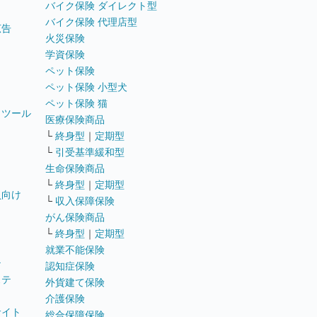
バイク保険 ダイレクト型
バイク保険 代理店型
広告
火災保険
学資保険
ペット保険
ペット保険 小型犬
ペット保険 猫
トツール
医療保険商品
└
終身型
｜
定期型
└
引受基準緩和型
生命保険商品
└
終身型
｜
定期型
員向け
└
収入保障保険
がん保険商品
└
終身型
｜
定期型
就業不能保険
テ
認知症保険
ステ
外貨建て保険
介護保険
サイト
総合保障保険