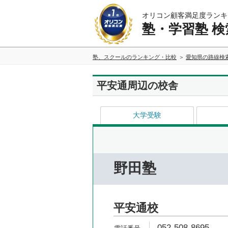
オリコン顧客満足度ランキ
塾・学習塾 検
塾、スクールのランキング・比較
愛知県の路線検
平安通周辺の校舎
大学受験
野田塾
平安通校
052-508-8695