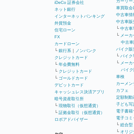
カーリー
iDeCo 証券会社
車買取会
ネット銀行
中古車情
インターネットバンキング
中古車販
外貨預金
└
中古車
住宅ローン
└
メーカ
FX
中古車
カードローン
バイク販
└
銀行系
｜
ノンバンク
└
バイク
クレジットカード
└
メーカ
└
年会費無料
バイク
└
クレジットカード
車検
└
ゴールドカード
カーメン
デビットカード
カフェ
キャッシュレス決済アプリ
定額制動
暗号資産取引所
子ども写
└
現物取引（仮想通貨）
電子書籍
└
証拠金取引（仮想通貨）
電子コミ
ロボアドバイザー
└
総合型
└
オリジ