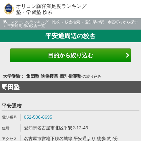
オリコン顧客満足度ランキング
塾・学習塾 検索
塾、スクールのランキング・比較
校舎検索
愛知県の駅・市区町村から探す
平安通周辺の校舎一覧
平安通周辺の校舎
目的から絞り込む
大学受験： 集団塾 映像授業 個別指導塾
の絞り込み
野田塾
平安通校
052-508-8695
愛知県名古屋市北区平安2-12-43
名古屋市営地下鉄名城線 平安通より 徒歩 約2分