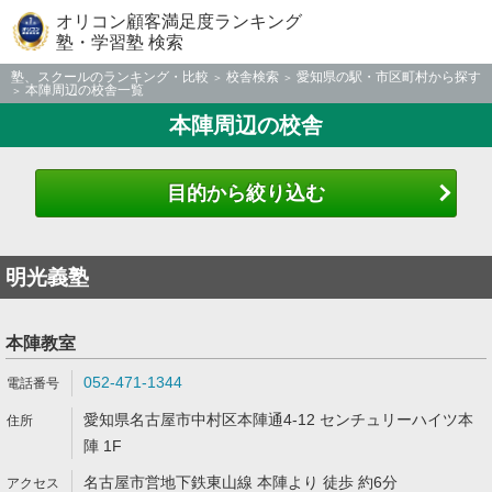
オリコン顧客満足度ランキング
塾・学習塾 検索
塾、スクールのランキング・比較
校舎検索
愛知県の駅・市区町村から探す
本陣周辺の校舎一覧
本陣周辺の校舎
目的から絞り込む
明光義塾
本陣教室
052-471-1344
愛知県名古屋市中村区本陣通4-12 センチュリーハイツ本
陣 1F
名古屋市営地下鉄東山線 本陣より 徒歩 約6分