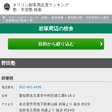
オリコン顧客満足度ランキング
塾・学習塾 検索
塾、スクールのランキング・比較
校舎検索
愛知県の駅・市区町村から探す
岩塚周辺の校舎一覧
岩塚周辺の校舎
目的から絞り込む
野田塾
岩塚校
052-482-4495
愛知県名古屋市中村区畑江通9-16-1
名古屋市営地下鉄東山線 岩塚より 徒歩 約2分
近鉄名古屋線 烏森より 徒歩 約14分