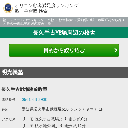
オリコン顧客満足度ランキング
塾・学習塾 検索
塾、スクールのランキング・比較
校舎検索
愛知県の駅・市区町村から探す
長久手古戦場周辺の校舎一覧
長久手古戦場周辺の校舎
目的から絞り込む
明光義塾
長久手古戦場駅前教室
0561-63-3930
愛知県長久手市武蔵塚618 シンシアヤマチ 1F
リニモ 長久手古戦場より 徒歩 約6分
リニモ 杁ヶ池公園より 徒歩 約12分