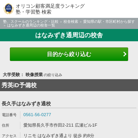
オリコン顧客満足度ランキング
塾・学習塾 検索
塾、スクールのランキング・比較
校舎検索
愛知県の駅・市区町村から探す
はなみずき通周辺の校舎一覧
はなみずき通周辺の校舎
目的から絞り込む
大学受験： 映像授業
の絞り込み
秀英iD予備校
長久手はなみずき通校
0561-56-0277
愛知県長久手市作田2-211 広瀬ビル1F
リニモ はなみずき通より 徒歩 約8分