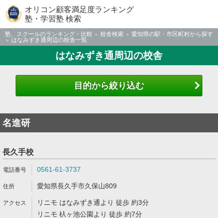
オリコン顧客満足度ランキング
塾・学習塾 検索
塾、スクールのランキング・比較
校舎検索
愛知県の駅・市区町村から探す
はなみずき通周辺の校舎一覧
はなみずき通周辺の校舎
目的から絞り込む
名進研
長久手校
0561-61-3737
愛知県長久手市久保山809
リニモ はなみずき通より 徒歩 約3分
リニモ 杁ヶ池公園より 徒歩 約7分