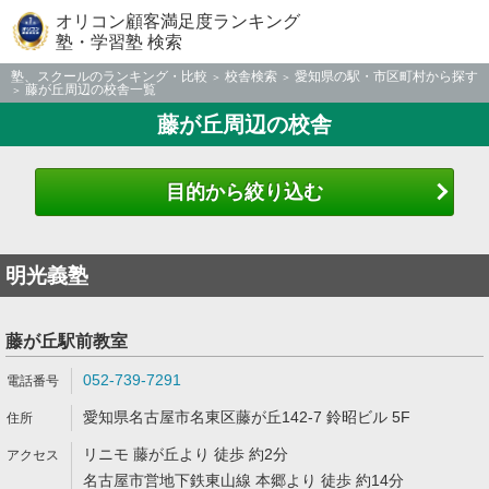
オリコン顧客満足度ランキング
塾・学習塾 検索
塾、スクールのランキング・比較
校舎検索
愛知県の駅・市区町村から探す
藤が丘周辺の校舎一覧
藤が丘周辺の校舎
目的から絞り込む
明光義塾
藤が丘駅前教室
052-739-7291
愛知県名古屋市名東区藤が丘142-7 鈴昭ビル 5F
リニモ 藤が丘より 徒歩 約2分
名古屋市営地下鉄東山線 本郷より 徒歩 約14分