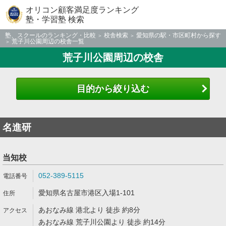
オリコン顧客満足度ランキング
塾・学習塾 検索
塾、スクールのランキング・比較
校舎検索
愛知県の駅・市区町村から探す
荒子川公園周辺の校舎一覧
荒子川公園周辺の校舎
目的から絞り込む
名進研
当知校
052-389-5115
愛知県名古屋市港区入場1-101
あおなみ線 港北より 徒歩 約8分
あおなみ線 荒子川公園より 徒歩 約14分