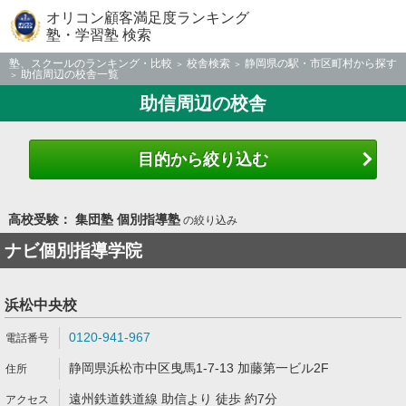
オリコン顧客満足度ランキング
塾・学習塾 検索
塾、スクールのランキング・比較
校舎検索
静岡県の駅・市区町村から探す
助信周辺の校舎一覧
助信周辺の校舎
目的から絞り込む
高校受験： 集団塾 個別指導塾
の絞り込み
ナビ個別指導学院
浜松中央校
0120-941-967
静岡県浜松市中区曳馬1-7-13 加藤第一ビル2F
遠州鉄道鉄道線 助信より 徒歩 約7分