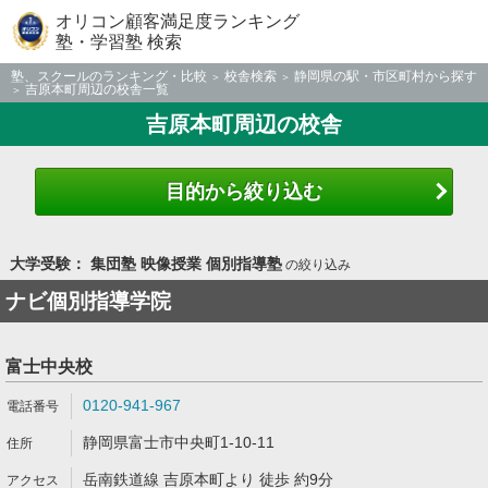
オリコン顧客満足度ランキング
塾・学習塾 検索
塾、スクールのランキング・比較
校舎検索
静岡県の駅・市区町村から探す
吉原本町周辺の校舎一覧
吉原本町周辺の校舎
目的から絞り込む
大学受験： 集団塾 映像授業 個別指導塾
の絞り込み
ナビ個別指導学院
富士中央校
0120-941-967
静岡県富士市中央町1-10-11
岳南鉄道線 吉原本町より 徒歩 約9分