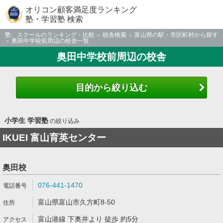
オリコン顧客満足度ランキング
塾・学習塾 検索
塾、スクールのランキング・比較
校舎検索
富山県の駅・市区町村から探す
奥田中学校前周辺の校舎一覧
奥田中学校前周辺の校舎
目的から絞り込む
小学生 学習塾
の絞り込み
IKUEI 富山育英センター
奥田校
076-441-1470
富山県富山市久方町8-50
富山港線 下奥井より 徒歩 約5分