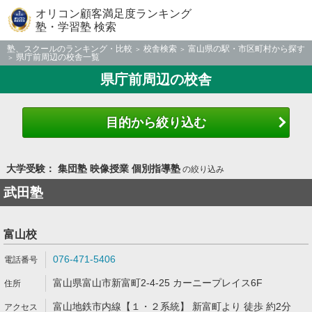
オリコン顧客満足度ランキング
塾・学習塾 検索
塾、スクールのランキング・比較
校舎検索
富山県の駅・市区町村から探す
県庁前周辺の校舎一覧
県庁前周辺の校舎
目的から絞り込む
大学受験： 集団塾 映像授業 個別指導塾
の絞り込み
武田塾
富山校
076-471-5406
富山県富山市新富町2-4-25 カーニープレイス6F
富山地鉄市内線【１・２系統】 新富町より 徒歩 約2分