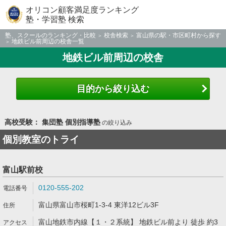
オリコン顧客満足度ランキング
塾・学習塾 検索
塾、スクールのランキング・比較
校舎検索
富山県の駅・市区町村から探す
地鉄ビル前周辺の校舎一覧
地鉄ビル前周辺の校舎
目的から絞り込む
高校受験： 集団塾 個別指導塾
の絞り込み
個別教室のトライ
富山駅前校
0120-555-202
富山県富山市桜町1-3-4 東洋12ビル3F
富山地鉄市内線【１・２系統】 地鉄ビル前より 徒歩 約3