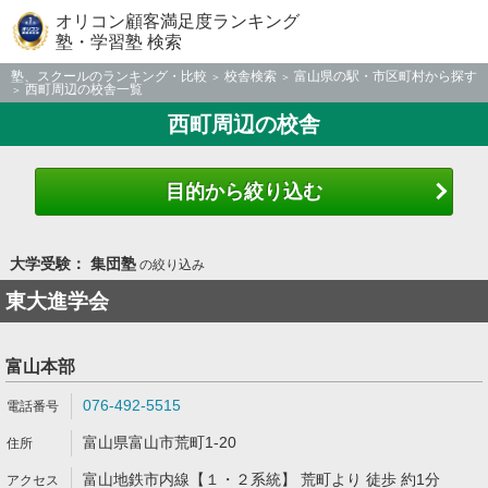
オリコン顧客満足度ランキング
塾・学習塾 検索
塾、スクールのランキング・比較
校舎検索
富山県の駅・市区町村から探す
西町周辺の校舎一覧
西町周辺の校舎
目的から絞り込む
大学受験： 集団塾
の絞り込み
東大進学会
富山本部
076-492-5515
富山県富山市荒町1-20
富山地鉄市内線【１・２系統】 荒町より 徒歩 約1分