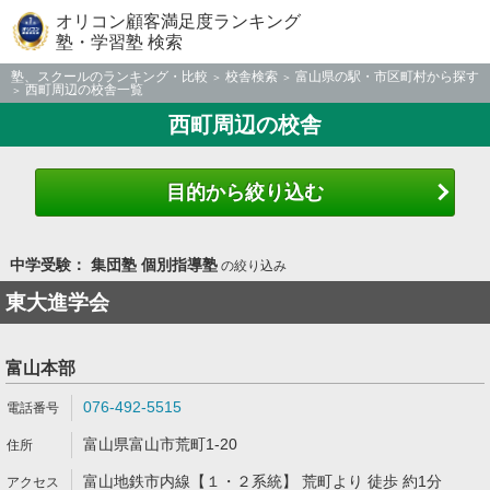
オリコン顧客満足度ランキング
塾・学習塾 検索
塾、スクールのランキング・比較
校舎検索
富山県の駅・市区町村から探す
西町周辺の校舎一覧
西町周辺の校舎
目的から絞り込む
中学受験： 集団塾 個別指導塾
の絞り込み
東大進学会
富山本部
076-492-5515
富山県富山市荒町1-20
富山地鉄市内線【１・２系統】 荒町より 徒歩 約1分