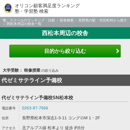
オリコン顧客満足度ランキング
塾・学習塾 検索
塾、スクールのランキング・比較
校舎検索
長野県の駅・市区町村から探す
西松本周辺の校舎一覧
西松本周辺の校舎
目的から絞り込む
大学受験： 映像授業
の絞り込み
代ゼミサテライン予備校
代ゼミサテライン予備校SN松本校
0263-87-7666
長野県松本市深志1-3-11 コングロM 1・2F
北アルプス線 松本より 徒歩 約5分