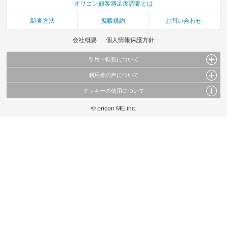
オリコン顧客満足度調査とは
調査方法
掲載規約
お問い合わせ
会社概要
個人情報保護方針
引用・転載について
利用者の声について
当サイトで公開されている情報（文字、写真、イラスト、画像データ等）及びこれらの配
置・編集および構造などについての著作権は株式会社oricon MEに帰属しております。
クッキーの使用について
当サイトに掲載している内容はすべてサービスの利用者が提出された見解・感想です。
これらの情報を権利者の許可なく無断転載・複製などの二次利用を行うことは固く禁じて
弊社が内容について正確性を含め一切保証するものではありません。
おります。
© oricon ME inc.
このサイトでは Cookie を使用して、ユーザーに合わせたコンテンツや広告の表示、ソー
弊社の見解・ 意見ではないことをご理解いただいた上でご覧ください。
シャル メディア機能の提供、広告の表示回数やクリック数の測定を行っています。
また、ユーザーによるサイトの利用状況についても情報を収集し、ソーシャル メディア
や広告配信、データ解析の各パートナーに提供しています。
各パートナーは、この情報とユーザーが各パートナーに提供した他の情報や、ユーザーが
各パートナーのサービスを使用したときに収集した他の情報を組み合わせて使用すること
があります。