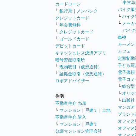
中古車
カードローン
バイク販
└
銀行系
｜
ノンバンク
└
バイク
クレジットカード
└
メーカ
└
年会費無料
バイク
└
クレジットカード
車検
└
ゴールドカード
カーメン
デビットカード
カフェ
キャッシュレス決済アプリ
定額制動
暗号資産取引所
子ども写
└
現物取引（仮想通貨）
電子書籍
└
証拠金取引（仮想通貨）
電子コミ
ロボアドバイザー
└
総合型
└
オリジ
住宅
└
出版社
不動産仲介 売却
マンガア
└
マンション
｜
戸建て
｜
土地
ブランド
不動産仲介 購入
オフィス
└
マンション
｜
戸建て
オフィス
分譲マンション管理会社
オフィス