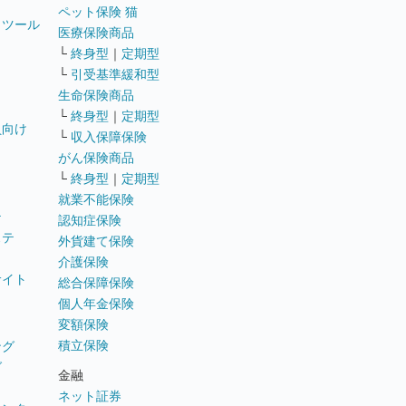
ペット保険 猫
トツール
医療保険商品
└
終身型
｜
定期型
└
引受基準緩和型
生命保険商品
└
終身型
｜
定期型
員向け
└
収入保障保険
がん保険商品
└
終身型
｜
定期型
就業不能保険
テ
認知症保険
ステ
外貨建て保険
介護保険
サイト
総合保障保険
個人年金保険
変額保険
積立保険
ング
グ
金融
ネット証券