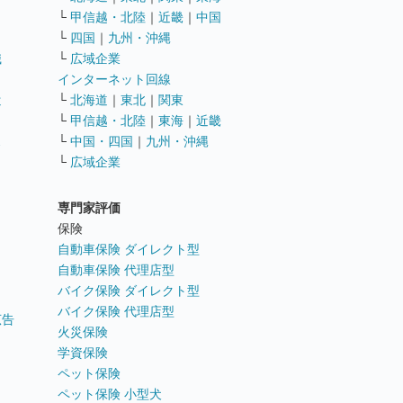
└
甲信越・北陸
｜
近畿
｜
中国
└
四国
｜
九州・沖縄
職
└
広域企業
インターネット回線
遣
└
北海道
｜
東北
｜
関東
└
甲信越・北陸
｜
東海
｜
近畿
ス
└
中国・四国
｜
九州・沖縄
└
広域企業
専門家評価
ト
保険
自動車保険 ダイレクト型
自動車保険 代理店型
バイク保険 ダイレクト型
バイク保険 代理店型
広告
火災保険
学資保険
ペット保険
ペット保険 小型犬