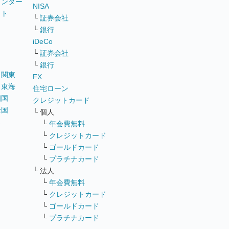
ウンター
NISA
イト
└
証券会社
リ
└
銀行
iDeCo
└
証券会社
└
銀行
｜
関東
FX
｜
東海
住宅ローン
四国
クレジットカード
全国
└ 個人
ス
└
年会費無料
└
クレジットカード
└
ゴールドカード
└
プラチナカード
└ 法人
└
年会費無料
└
クレジットカード
└
ゴールドカード
└
プラチナカード