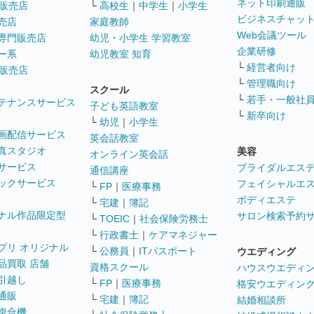
ネット印刷通販
販売店
└
高校生
｜
中学生
｜
小学生
ビジネスチャッ
売店
家庭教師
Web会議ツール
専門販売店
幼児・小学生 学習教室
企業研修
ー系
幼児教室 知育
└
経営者向け
販売店
└
管理職向け
スクール
└
若手・一般社
テナンスサービス
子ども英語教室
└
新卒向け
└
幼児
｜
小学生
画配信サービス
英会話教室
真スタジオ
美容
オンライン英会話
サービス
ブライダルエス
通信講座
ックサービス
フェイシャルエ
└
FP
｜
医療事務
ボディエステ
└
宅建
｜
簿記
ナル作品限定型
サロン検索予約
└
TOEIC
｜
社会保険労務士
└
行政書士
｜
ケアマネジャー
プリ オリジナル
└
公務員
｜
ITパスポート
ウエディング
品買取 店舗
資格スクール
ハウスウエディ
引越し
└
FP
｜
医療事務
格安ウエディン
通販
└
宅建
｜
簿記
結婚相談所
複合機