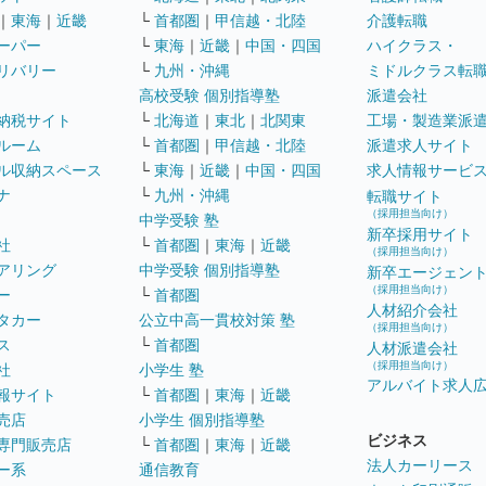
｜
東海
｜
近畿
└
首都圏
｜
甲信越・北陸
介護転職
ーパー
└
東海
｜
近畿
｜
中国・四国
ハイクラス・
リバリー
└
九州・沖縄
ミドルクラス転
高校受験 個別指導塾
派遣会社
納税サイト
└
北海道
｜
東北
｜
北関東
工場・製造業派
ルーム
└
首都圏
｜
甲信越・北陸
派遣求人サイト
ル収納スペース
└
東海
｜
近畿
｜
中国・四国
求人情報サービ
ナ
└
九州・沖縄
転職サイト
（採用担当向け）
中学受験 塾
新卒採用サイト
社
└
首都圏
｜
東海
｜
近畿
（採用担当向け）
アリング
中学受験 個別指導塾
新卒エージェン
（採用担当向け）
ー
└
首都圏
人材紹介会社
タカー
公立中高一貫校対策 塾
（採用担当向け）
ス
└
首都圏
人材派遣会社
（採用担当向け）
社
小学生 塾
アルバイト求人
報サイト
└
首都圏
｜
東海
｜
近畿
売店
小学生 個別指導塾
ビジネス
専門販売店
└
首都圏
｜
東海
｜
近畿
法人カーリース
ー系
通信教育