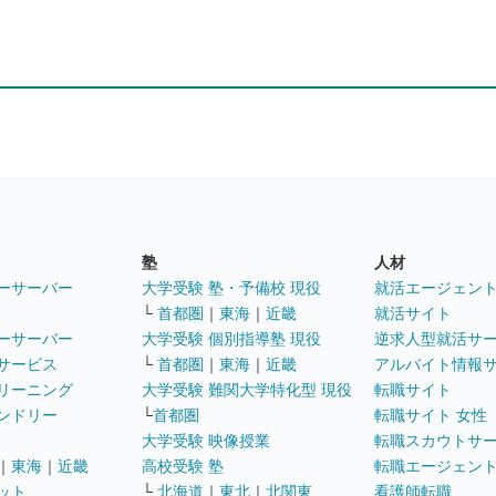
塾
人材
ーサーバー
大学受験 塾・予備校 現役
就活エージェン
└
首都圏
｜
東海
｜
近畿
就活サイト
ーサーバー
大学受験 個別指導塾 現役
逆求人型就活サ
サービス
└
首都圏
｜
東海
｜
近畿
アルバイト情報
リーニング
大学受験 難関大学特化型 現役
転職サイト
ンドリー
└
首都圏
転職サイト 女性
大学受験 映像授業
転職スカウトサ
｜
東海
｜
近畿
高校受験 塾
転職エージェン
ット
└
北海道
｜
東北
｜
北関東
看護師転職