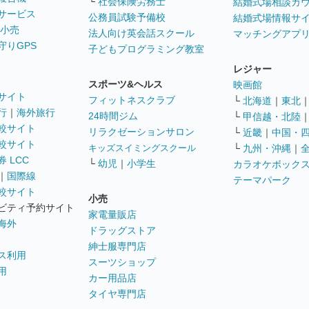
└
社会保険労務士
結婚式場相談カ
サービス
公務員試験予備校
結婚式場情報サ
 小売
法人向け英会話スクール
マッチングアプ
守りGPS
子どもプログラミング教室
レジャー
スポーツ&ヘルス
映画館
サイト
フィットネスクラブ
└
北海道
｜
東北
行
｜
海外旅行
24時間ジム
└
甲信越・北陸
較サイト
リラクゼーションサロン
└
近畿
｜
中国・
較サイト
キッズスイミングスクール
└
九州・沖縄
｜
 LCC
└
幼児
｜
小学生
カラオケボック
｜
国際線
テーマパーク
較サイト
小売
ビティ予約サイト
家電量販店
海外
ドラッグストア
紳士服専門店
ス利用
スーツショップ
用
カー用品店
タイヤ専門店