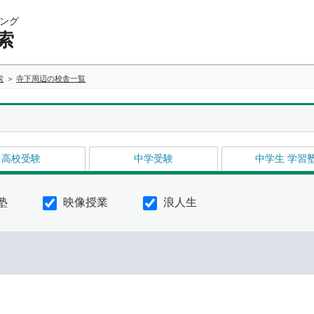
ング
索
索
寺下周辺の校舎一覧
高校受験
中学受験
中学生 学習
塾
映像授業
浪人生