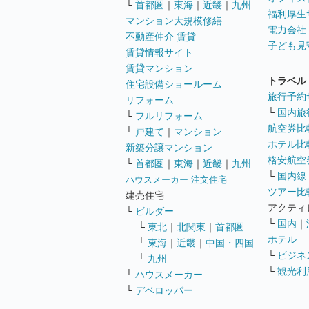
└
首都圏
｜
東海
｜
近畿
｜
九州
福利厚生
マンション大規模修繕
電力会社
不動産仲介 賃貸
子ども見
賃貸情報サイト
賃貸マンション
トラベル
住宅設備ショールーム
旅行予約
リフォーム
└
国内旅
└
フルリフォーム
航空券比
└
戸建て
｜
マンション
ホテル比
新築分譲マンション
格安航空券
└
首都圏
｜
東海
｜
近畿
｜
九州
└
国内線
ハウスメーカー 注文住宅
ツアー比
建売住宅
アクティ
└
ビルダー
└
国内
｜
└
東北
｜
北関東
｜
首都圏
ホテル
└
東海
｜
近畿
｜
中国・四国
└
ビジネ
└
九州
└
観光利
└
ハウスメーカー
└
デベロッパー