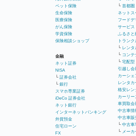
ペット保険
└
首都圏
生命保険
ネットス
医療保険
フードデ
がん保険
サービス
学資保険
ふるさと
保険相談ショップ
トランク
└
レンタ
└
コンテ
金融
└
宅配型
ネット証券
引越し会
NISA
カーシェ
└
証券会社
レンタカ
└
銀行
格安レン
スマホ専業証券
カーリー
iDeCo 証券会社
車買取会
ネット銀行
中古車情
インターネットバンキング
中古車販
外貨預金
└
中古車
住宅ローン
└
メーカ
FX