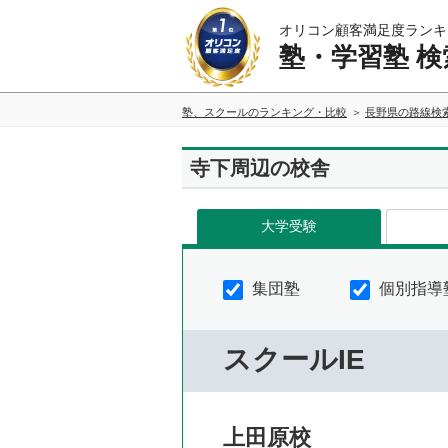
オリコン顧客満足度ランキ
塾・学習塾 検
塾、スクールのランキング・比較
長野県の路線検
寺下周辺の校舎
大学受験
集団塾
個別指導
スクールIE
上田原校