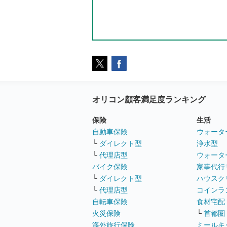
オリコン顧客満足度ランキング
保険
生活
自動車保険
ウォータ
└
ダイレクト型
浄水型
└
代理店型
ウォータ
バイク保険
家事代行
└
ダイレクト型
ハウスク
└
代理店型
コインラ
自転車保険
食材宅配
火災保険
└
首都圏
海外旅行保険
ミールキ