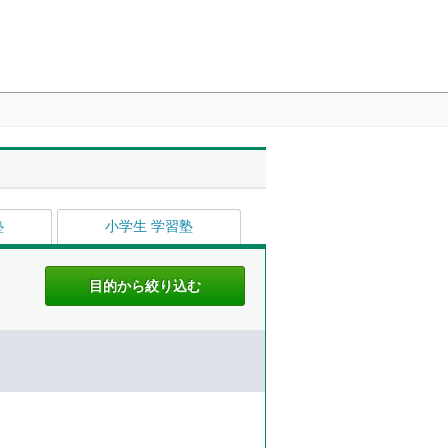
塾
小学生 学習塾