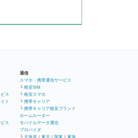
通信
ト
スマホ・携帯通信サービス
└
格安SIM
ービス
└
格安スマホ
サイト
└
携帯キャリア
└
携帯キャリア格安ブランド
ホームルーター
ービス
モバイルデータ通信
ト
プロバイダ
└
北海道
｜
東北
｜
関東
｜
東海