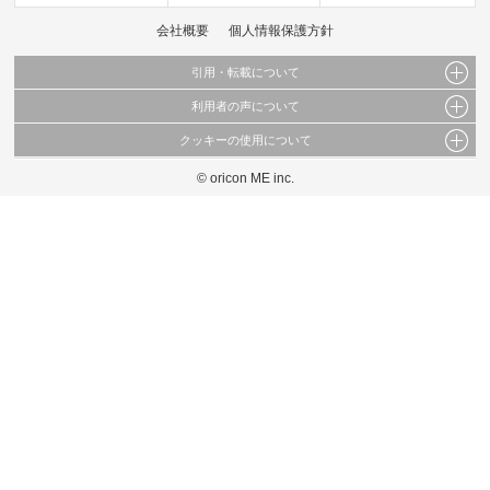
会社概要
個人情報保護方針
引用・転載について
利用者の声について
当サイトで公開されている情報（文字、写真、イラスト、画像データ等）及びこれらの配
置・編集および構造などについての著作権は株式会社oricon MEに帰属しております。
クッキーの使用について
当サイトに掲載している内容はすべてサービスの利用者が提出された見解・感想です。
これらの情報を権利者の許可なく無断転載・複製などの二次利用を行うことは固く禁じて
弊社が内容について正確性を含め一切保証するものではありません。
おります。
© oricon ME inc.
このサイトでは Cookie を使用して、ユーザーに合わせたコンテンツや広告の表示、ソー
弊社の見解・ 意見ではないことをご理解いただいた上でご覧ください。
シャル メディア機能の提供、広告の表示回数やクリック数の測定を行っています。
また、ユーザーによるサイトの利用状況についても情報を収集し、ソーシャル メディア
や広告配信、データ解析の各パートナーに提供しています。
各パートナーは、この情報とユーザーが各パートナーに提供した他の情報や、ユーザーが
各パートナーのサービスを使用したときに収集した他の情報を組み合わせて使用すること
があります。