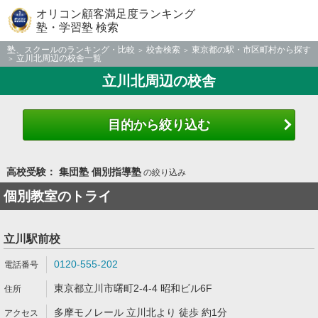
オリコン顧客満足度ランキング
塾・学習塾 検索
塾、スクールのランキング・比較
校舎検索
東京都の駅・市区町村から探す
立川北周辺の校舎一覧
立川北周辺の校舎
目的から絞り込む
高校受験： 集団塾 個別指導塾
の絞り込み
個別教室のトライ
立川駅前校
0120-555-202
東京都立川市曙町2-4-4 昭和ビル6F
多摩モノレール 立川北より 徒歩 約1分