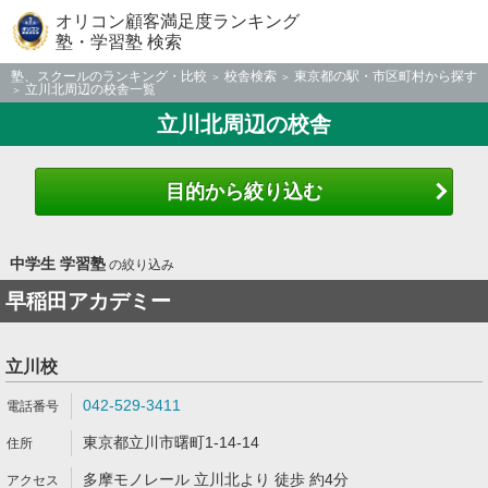
オリコン顧客満足度ランキング
塾・学習塾 検索
塾、スクールのランキング・比較
校舎検索
東京都の駅・市区町村から探す
立川北周辺の校舎一覧
立川北周辺の校舎
目的から絞り込む
中学生 学習塾
の絞り込み
早稲田アカデミー
立川校
042-529-3411
東京都立川市曙町1-14-14
多摩モノレール 立川北より 徒歩 約4分