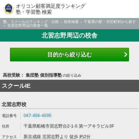
オリコン顧客満足度ランキング
塾・学習塾 検索
塾、スクールのランキング・比較
校舎検索
千葉県の駅・市区町村から探す
北習志野周辺の校舎一覧
北習志野周辺の校舎
目的から絞り込む
高校受験： 集団塾 個別指導塾
の絞り込み
スクールIE
北習志野校
047-456-4595
千葉県船橋市習志野台2-1-5 第一アキラビル3F
新京成線 北習志野より 徒歩 約2分