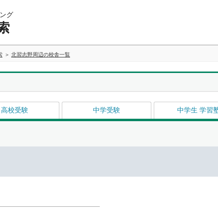
ング
索
索
北習志野周辺の校舎一覧
高校受験
中学受験
中学生 学習