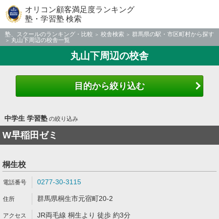
オリコン顧客満足度ランキング
塾・学習塾 検索
塾、スクールのランキング・比較
校舎検索
群馬県の駅・市区町村から探す
丸山下周辺の校舎一覧
丸山下周辺の校舎
目的から絞り込む
中学生 学習塾
の絞り込み
W早稲田ゼミ
桐生校
0277-30-3115
群馬県桐生市元宿町20-2
JR両毛線 桐生より 徒歩 約3分