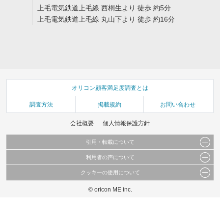
上毛電気鉄道上毛線 西桐生より 徒歩 約5分
上毛電気鉄道上毛線 丸山下より 徒歩 約16分
オリコン顧客満足度調査とは
調査方法
掲載規約
お問い合わせ
会社概要
個人情報保護方針
引用・転載について
利用者の声について
当サイトで公開されている情報（文字、写真、イラスト、画像データ等）及びこれらの配
置・編集および構造などについての著作権は株式会社oricon MEに帰属しております。
クッキーの使用について
当サイトに掲載している内容はすべてサービスの利用者が提出された見解・感想です。
これらの情報を権利者の許可なく無断転載・複製などの二次利用を行うことは固く禁じて
弊社が内容について正確性を含め一切保証するものではありません。
おります。
© oricon ME inc.
このサイトでは Cookie を使用して、ユーザーに合わせたコンテンツや広告の表示、ソー
弊社の見解・ 意見ではないことをご理解いただいた上でご覧ください。
シャル メディア機能の提供、広告の表示回数やクリック数の測定を行っています。
また、ユーザーによるサイトの利用状況についても情報を収集し、ソーシャル メディア
や広告配信、データ解析の各パートナーに提供しています。